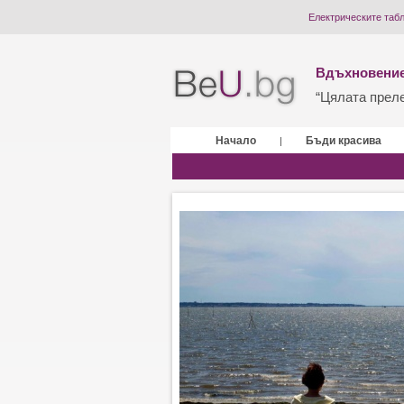
Електрическите табл
Вдъхновение
“Цялата прелес
Начало
Бъди красива
|