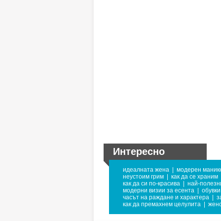
Интересно
идеалната жена
|
модерен маник
неустоим грим
|
как да се храним
как да си по-красива
|
най-полезн
модерни визии за есента
|
обувки
часът на раждане и характера
|
з
как да премахнем целулита
|
женс