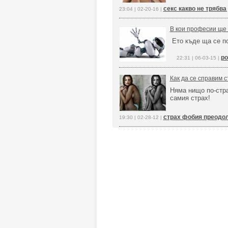
секс какво не трябва
23:04 | 02-20-16 |
В кои професии ще
Ето къде ща се 
ро
22:31 | 06-03-15 |
Как да се справим с
Няма нищо по-стр
самия страх!
страх фобия преодо
19:30 | 02-28-12 |