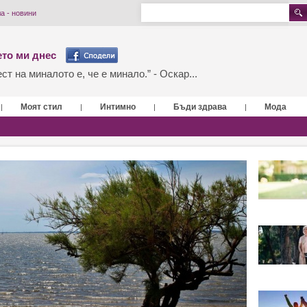
а - новини
то ми днес
т на миналото е, че е минало.” - Оскар...
Моят стил
Интимно
Бъди здрава
Мода
|
|
|
|