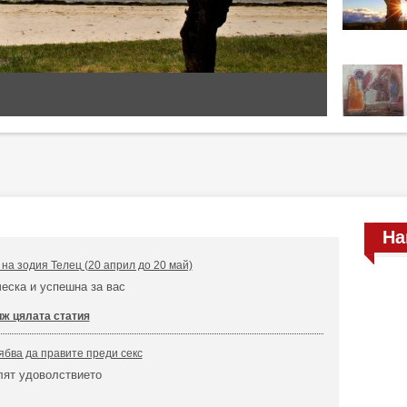
На
на зодия Телец (20 април до 20 май)
еска и успешна за вас
ж цялата статия
ябва да правите преди секс
лят удоволствието