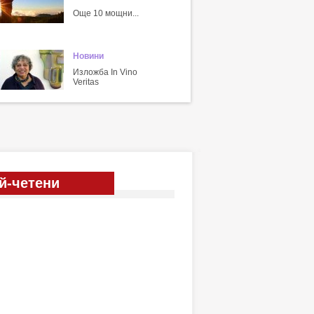
Още 10 мощни...
Новини
Изложба In Vino
Veritas
й-четени