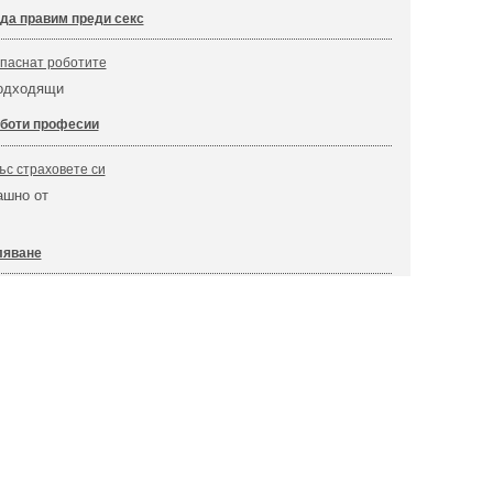
 да правим преди секс
 паснат роботите
подходящи
боти професии
ъс страховете си
ашно от
ляване