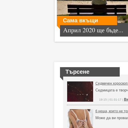
Сама вкъщи
Април 2020 ще бъде...
Търсене
Седмичен хороскоп 
Седмицата е творч
Ви
19:15 | 01-31-17 |
6 неща, които не тр
Може да ви прова