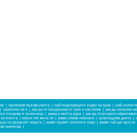
юр
|
проблеми във връзката
|
най-подходящите зодии за брак
|
най-силнит
|
сериозен ли е
|
как да се предпазим от грип и настинка
|
как да запазим л
ите плодове и зеленчуци
|
каква е моята аура
|
как да спортувате ефективно
 за есента
|
какъв тип жена си
|
какво убива любовта
|
шоколадова диета
|
ащо се разделят хората
|
какво правят успелите хора
|
какво той ще прости
ки прически
|