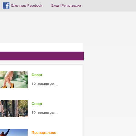
Влез през Facebook
Вход
|
Регистрация
Спорт
12 начина да...
Спорт
12 начина да...
Препоръчано