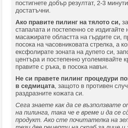
постигнете добър резултат, 2-3 минут
достатъчни.
Ако правите пилинг на тялото си,
за
стапалата и постепенно се издигайте 
масажирате областта на гърдите си, п
посока на часовниковата стрелка, а ко
ексфолирате зоната на дупето си, зап
центъра и постепенно уголемявайте к
правите с ръка, в посока навън.
Не си правете пилинг процедури по
в седмицата
, защото в противен слу
раздразните кожата си.
Сега знаете как да се възползвате
на пилинга, така че е време и да се 
продукт. Ако сте почитателка на зе
тези две рецепти на скраб за лице и 