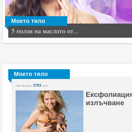
Моето тяло
5 ползи на маслото от...
Моето тяло
3703
Прочетена:
пъти
Ексфолиация
излъчване