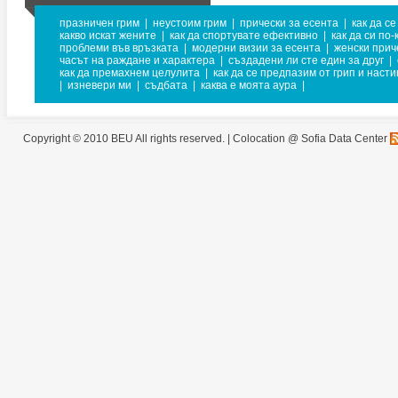
празничен грим
|
неустоим грим
|
прически за есента
|
как да с
какво искат жените
|
как да спортувате ефективно
|
как да си по
проблеми във връзката
|
модерни визии за есента
|
женски прич
часът на раждане и характера
|
създадени ли сте един за друг
|
как да премахнем целулита
|
как да се предпазим от грип и насти
|
изневери ми
|
съдбата
|
каква е моята аура
|
Copyright © 2010 BEU All rights reserved. |
Colocation @ Sofia Data Center