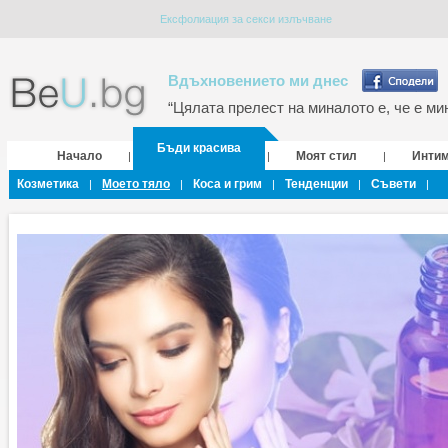
Ексфолиация за секси излъчване
Вдъхновението ми днес
“Цялата прелест на миналото е, че е мин
Бъди красива
Начало
Моят стил
Инти
|
|
|
Козметика
Моето тяло
Коса и грим
Тенденции
Съвети
|
|
|
|
|