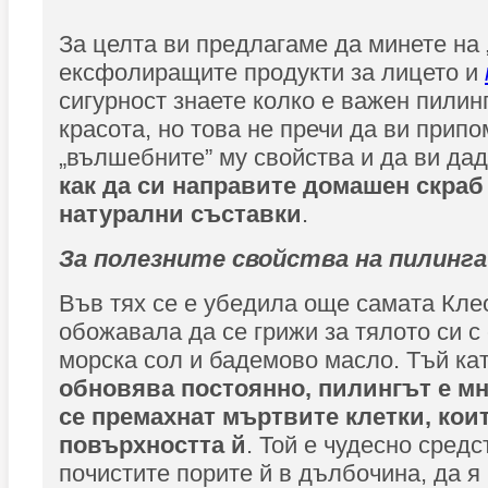
За целта ви предлагаме да минете на „
ексфолиращите продукти за лицето и
сигурност знаете колко е важен пилин
красота, но това не пречи да ви прип
„вълшебните” му свойства и да ви дад
как да си направите домашен скраб
натурални съставки
.
За полезните свойства на пилинга
Във тях се е убедила още самата Кле
обожавала да се грижи за тялото си с
морска сол и бадемово масло. Тъй ка
обновява постоянно, пилингът е мн
се премахнат мъртвите клетки, коит
повърхността й
. Той е чудесно средс
почистите порите й в дълбочина, да я