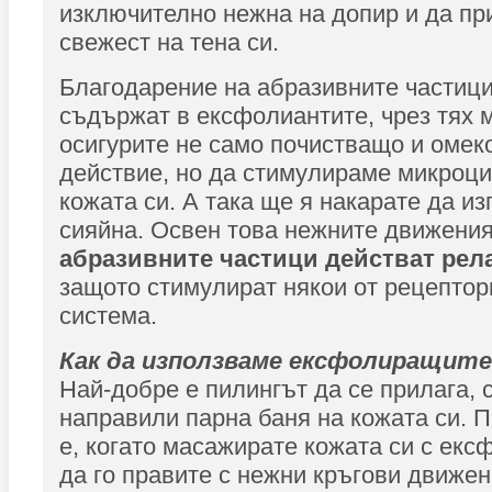
изключително нежна на допир и да пр
свежест на тена си.
Благодарение на абразивните частици
съдържат в ексфолиантите, чрез тях 
осигурите не само почистващо и оме
действие, но да стимулираме микроци
кожата си. А така ще я накарате да из
сияйна. Освен това нежните движения
абразивните частици действат ре
защото стимулират някои от рецептор
система.
Как да използваме ексфолиращит
Най-добре е пилингът да се прилага, 
направили парна баня на кожата си. 
е, когато масажирате кожата си с екс
да го правите с нежни кръгови движен