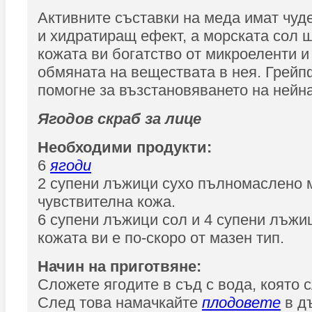
Активните съставки на меда имат чу
и хидратиращ ефект, а морската сол щ
кожата ви богатство от микроеленти 
обмяната на веществата в нея. Грейп
помогне за възстановяването на нейна
Ягодов скраб за лице
Необходими продукти:
6
ягоди
2 супени лъжици сухо пълномаслено м
чувствителна кожа.
6 супени лъжици сол и 4 супени лъжиц
кожата ви е по-скоро от мазен тип.
Начин на приготвяне:
Сложете ягодите в съд с вода, която 
След това намачкайте
плодовете
в д