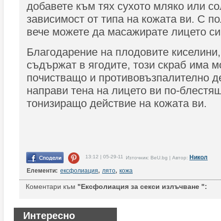
добавете към тях сухото мляко или со
зависимост от типа на кожата ви. С п
вече можете да масажирате лицето си
Благодарение на плодовите киселини,
съдържат в ягодите, този скраб има 
почистващо и противовъзпалително д
направи тена на лицето ви по-блестящ
тонизиращо действие на кожата ви.
13:12 | 05-29-11
Никол
Източник: BeU.bg | Автор:
Елементи:
ексфолиация
,
лято
,
кожа
Коментари към
"Ексфолиация за секси излъчване ":
Интересно