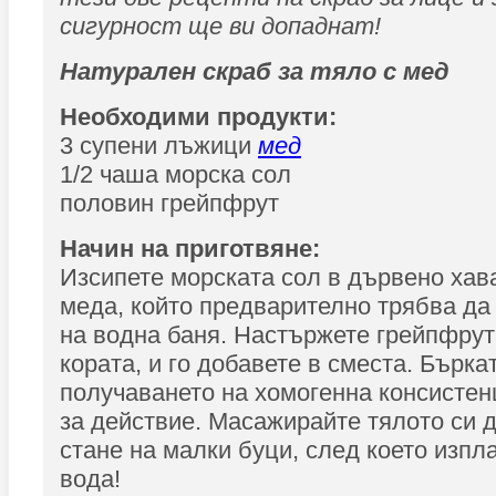
сигурност ще ви допаднат!
Натурален скраб за тяло с мед
Необходими продукти:
3 супени лъжици
мед
1/2 чаша морска сол
половин грейпфрут
Начин на приготвяне:
Изсипете морската сол в дървено хав
меда, който предварително трябва да
на водна баня. Настържете грейпфрут
кората, и го добавете в сместа. Бърка
получаването на хомогенна консистенц
за действие. Масажирайте тялото си 
стане на малки буци, след което изпл
вода!