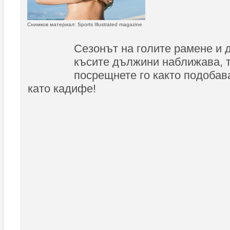
Снимков материал: Sports Illustrated magazine
Сезонът на голите рамене и 
късите дължини наближава, т
посрещнете го както подобава
като кадифе!