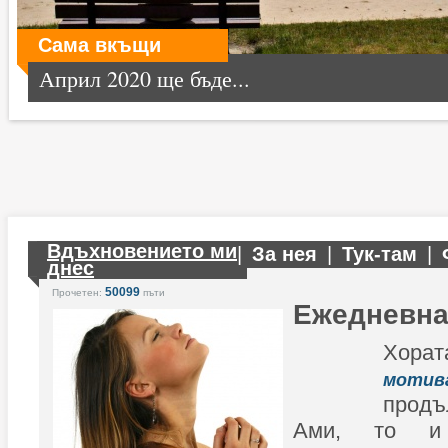
Сама вкъщи
Април 2020 ще бъде...
Вдъхновението ми
|
За нея
|
Тук-там
|
днес
50099
Прочетен:
пъти
Ежедневна
Хората
мот
прод
Ами, то и