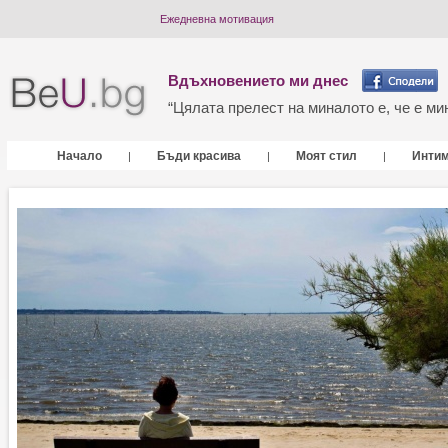
Ежедневна мотивация
Вдъхновението ми днес
“Цялата прелест на миналото е, че е мин
Начало
Бъди красива
Моят стил
Инти
|
|
|