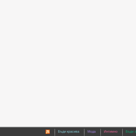
Бъди красива
Мода
Интимно
Бъди 