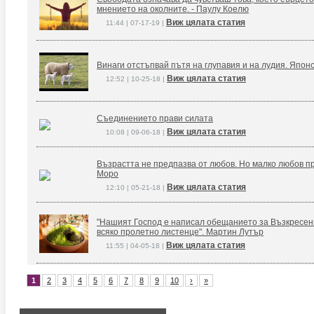
мнението на околните. - Паулу Коелю
Виж цялата статия
11:44 | 07-17-19 |
Винаги отстъпвай пътя на глупавия и на лудия. Япон
Виж цялата статия
12:52 | 10-25-18 |
Съединението прави силата
Виж цялата статия
10:08 | 09-06-18 |
Възрастта не предпазва от любов. Но малко любов п
Моро
Виж цялата статия
12:10 | 05-21-18 |
"Нашият Господ е написал обещанието за Възкресение
всяко пролетно листенце". Мартин Лутър
Виж цялата статия
11:55 | 04-05-18 |
1
2
3
4
5
6
7
8
9
10
›
»