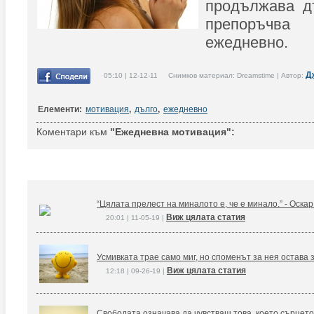
продължава дъ
препоръчва
ежедневно.
Д
05:10 | 12-12-11 Снимков материал: Dreamstime | Автор:
Елементи:
мотивация
,
дълго
,
ежедневно
Коментари към
"Ежедневна мотивация":
“Цялата прелест на миналото е, че е минало.” - Оска
Виж цялата статия
20:01 | 11-05-19 |
Усмивката трае само миг, но споменът за нея остава 
Виж цялата статия
12:18 | 09-26-19 |
Свободата означава да чувстваш това, което сърцето