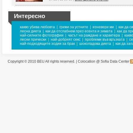
Интересно
какво убива любовта
|
грижи за устните
|
изневери ми
|
как да с
лесна диета
|
как да отслабнем през есента и зимата
|
как да п
най-силните фотографии
|
часът на раждане и характера
|
какв
лесни прически
|
най-добрият секс
|
проблеми във връзката
|
се
най-подходящите зодии за брак
|
шоколадова диета
|
как да за
Copyright © 2010 BEU All rights reserved. |
Colocation @ Sofia Data Center