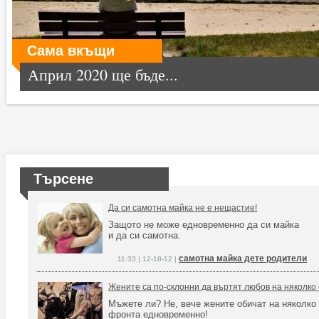
Сама вкъщи
Април 2020 ще бъде...
Търсене
Да си самотна майка не е нещастие!
Защото не може едновременно да си майка
и да си самотна.
самотна майка дете родители
11:33 | 12-18-12 |
Жените са по-склонни да въртят любов на няколко
Мъжете ли? Не, вече жените обичат на няколко
фронта едновременно!