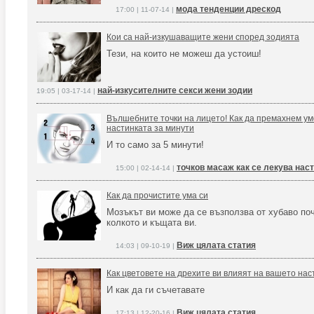
мода тенденции дрескод
17:00 | 11-07-14 |
Кои са най-изкушаващите жени според зодията
Тези, на които не можеш да устоиш!
най-изкусителните секси жени зодии
19:05 | 03-17-14 |
Вълшебните точки на лицето! Как да премахнем ум
настинката за минути
И то само за 5 минути!
точков масаж как се лекува нас
15:00 | 02-14-14 |
Как да прочистите ума си
Мозъкът ви може да се възползва от хубаво поч
колкото и къщата ви.
Виж цялата статия
14:03 | 09-10-19 |
Как цветовете на дрехите ви влияят на вашето на
И как да ги съчетавате
Виж цялата статия
17:13 | 12-20-16 |