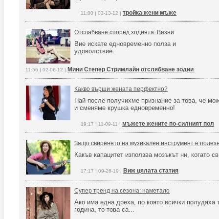
тройка жени мъже
11:00 | 03-13-12 |
Отслабване според зодията: Везни
Вие искате едновременно полза и
удоволствие.
Мини Степер Стримлайн отслябване зодии
11:56 | 02-06-12 |
Какво върши жената перфектно?
Най-после получихме признание за това, че мо
и сменяме крушка едновременно!
мъжете жените по-силният пол
19:17 | 11-09-11 |
Защо свиренето на музикален инструмент е полезн
Какъв капацитет използва мозъкът ни, когато с
Виж цялата статия
17:17 | 09-26-19 |
Супер тренд на сезона: наметало
Ако има една дреха, по която всички полудяха 
година, то това са...