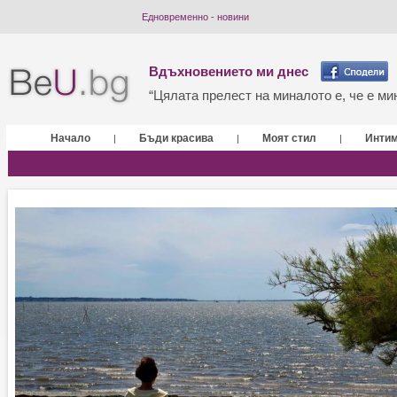
Едновременно - новини
Вдъхновението ми днес
“Цялата прелест на миналото е, че е мин
Начало
Бъди красива
Моят стил
Инти
|
|
|