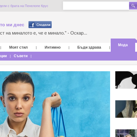
дели с брата на Пенелопе Крус
то ми днес
т на миналото е, че е минало.” - Оскар...
Мода
Моят стил
Интимно
Бъди здрава
|
|
|
|
нции
Съвети
|
|