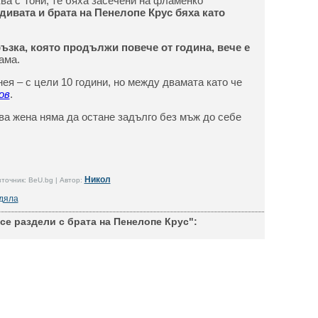
ва с Тони, те бяха засечени на фламенко
дивата и брата на Пенелопе Крус бяха като
ъзка, която продължи повече от година, вече е
ама.
ея – с цели 10 години, но между двамата като че
ов
.
ава жена няма да остане задълго без мъж до себе
Никол
точник: BeU.bg | Автор:
дяла
се раздели с брата на Пенелопе Крус":