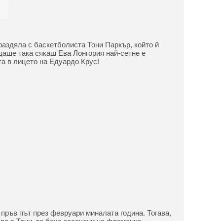
аздяла с баскетболиста Тони Паркър, който й
даше така сякаш Ева Лонгория най-сетне е
а в лицето на Едуардо Крус!
 пръв път през февруари миналата година. Тогава,