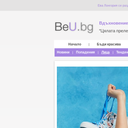
Ева Лонгория се раз
Вдъхновение
“Цялата прелес
Начало
Бъди красива
|
Новини
Попадения
Лица
Тенде
|
|
|