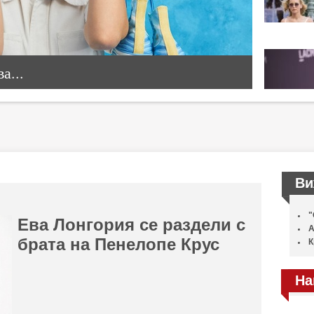
а...
Ви
"
Ева Лонгория се раздели с
А
брата на Пенелопе Крус
К
На