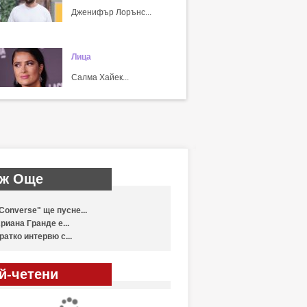
Дженифър Лорънс...
Лица
Салма Хайек...
ж Още
Converse" ще пусне...
риана Гранде е...
ратко интервю с...
й-четени