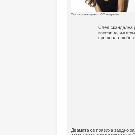
Снимков материал: GQ magazine
След скандална р
изневери, изглеж
срещнала любовт
Двамата се появиха заедно за