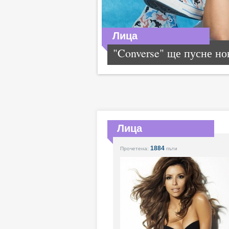
Лица
"Converse" ще пусне нов
Лица
1884
Прочетена:
пъти