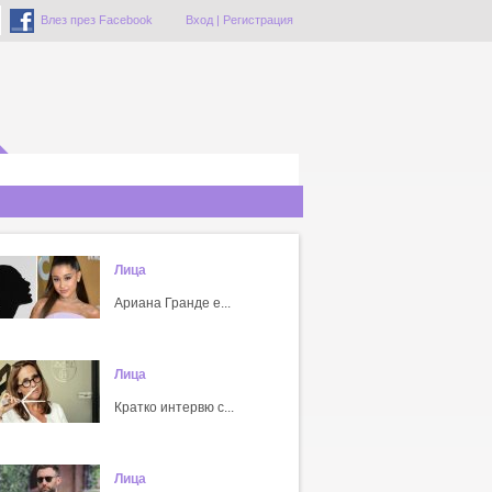
Влез през Facebook
Вход
|
Регистрация
Лица
Ариана Гранде е...
Лица
Кратко интервю с...
Лица