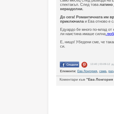
само месец след развода на Е
спектакъл. След това
латино 
неразделни.
До сега! Романтичната им вр
приключила
и Ева отново е с
Eдуардо бе много по-млад от н
ли наистина имаше силна
люб
Е, нищо! Убедени сме, че так
си.
13:40 | 03-09-12
Из
Елементи:
Ева Лонгория
,
сама
,
раз
Коментари към
"Ева Лонгория 