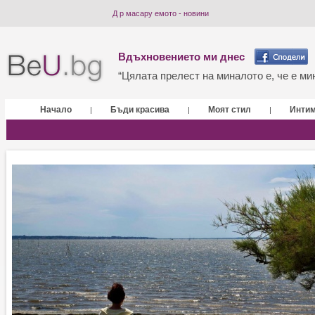
Д р масару емото - новини
Вдъхновението ми днес
“Цялата прелест на миналото е, че е мин
Начало
Бъди красива
Моят стил
Инти
|
|
|