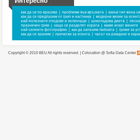
Интересно
как да си по-красива
|
проблеми във връзката
|
какъв тип жена с
как да се предпазим от грип и настинка
|
модерни визии за есент
най-полезните плодове и зеленчуци
|
шоколадова диета
|
лесна
празничен грим
|
защо се разделят хората
|
какво искат жените
най-силните фотографии
|
как да запазим любовта
|
грижи за ус
как да се храним
|
прически за есента
|
часът на раждане и хара
Copyright © 2010 BEU All rights reserved. |
Colocation @ Sofia Data Center