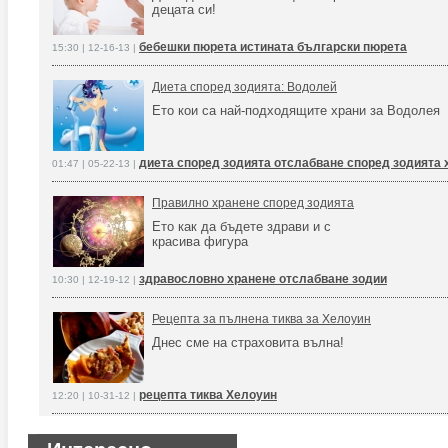
децата си!
бебешки пюрета истината български пюрета
15:30 | 12-16-13 |
Диета според зодията: Водолей
Ето кои са най-подходящите храни за Водолея
диета според зодията отслабване според зодията 
01:47 | 05-22-13 |
Правилно хранене според зодията
Ето как да бъдете здрави и с
красива фигура
здравословно хранене отслабване зодии
10:30 | 12-19-12 |
Рецепта за пълнена тиква за Хелоуин
Днес сме на страховита вълна!
рецепта тиква Хелоуин
12:20 | 10-31-12 |