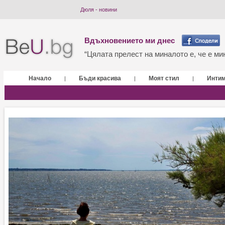
Дюля - новини
Вдъхновението ми днес
“Цялата прелест на миналото е, че е мин
Начало
Бъди красива
Моят стил
Инти
|
|
|