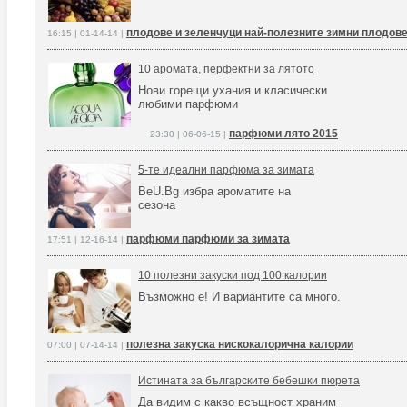
плодове и зеленчуци най-полезните зимни плодове
16:15 | 01-14-14 |
10 аромата, перфектни за лятото
Нови горещи ухания и класически
любими парфюми
парфюми лято 2015
23:30 | 06-06-15 |
5-те идеални парфюма за зимата
BeU.Bg избра ароматите на
сезона
парфюми парфюми за зимата
17:51 | 12-16-14 |
10 полезни закуски под 100 калории
Възможно е! И вариантите са много.
полезна закуска нискокалорична калории
07:00 | 07-14-14 |
Истината за българските бебешки пюрета
Да видим с какво всъщност храним