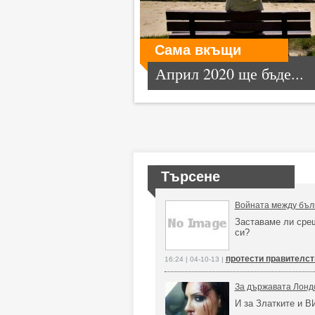
Сама вкъщи
Април 2020 ще бъде...
Търсене
Войната между бъл
Заставаме ли сре
си?
протести правителст
16:24 | 04-10-13 |
За държавата Лонд
И за Златките и В