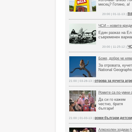
месец? Готино, а!
Bi
20:00 | 01-11-13 |
ЧСИ – новите кред
Един разказ на Ел
съвременен вариа
ЧС
20:00 | 11-25-12 |
Боже, добре че ням
За отровата, кучет
National Geographi
отрова за кучета агр
21:00 | 03-28-13 |
Ромите са по-умни о
Да си го кажем
честно, братя
българи!
роми българи детски
21:00 | 01-03-13 |
Алкохолен зодиак (ч