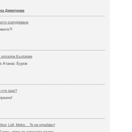
тка Димитрова
ното осигуряване
ивите?!
о опозори България
а Атанас Буров
м
и сте още?
празно!
efour, Lidl, Metro… Те ни ограбват!
0 млн. евро от страната всеки