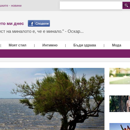
шките - новини
то ми днес
т на миналото е, че е минало.” - Оскар...
Моят стил
Интимно
Бъди здрава
Мода
|
|
|
|