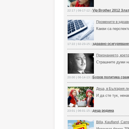
Vip Brother 2012 Зла
22:17 | 09-17-12 |
Промените в здрав
Какви са перспект
здравно осигуряване
17:22 | 02-23-15 |
Признанието, коет
Страшните думи н
Буров политика сра
20:00 | 06-14-13 |
Деца, в България л
И да сте тук, нена
деца родина
23:01 | 06-01-15 |
Billa, Kaufland, Carr
Източват близо 70