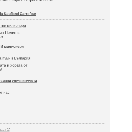
lla Kaufland Carrefour
итни милионери
ин Пелин в
нт.
И милионери
а пуми в България!
ата и хората от
c!
есивни улични кучета
т нас!
аст 1)