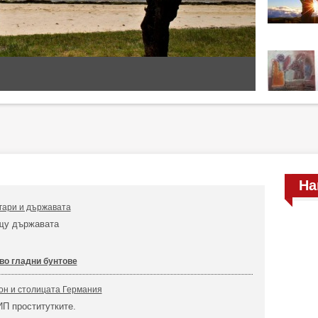
На
гари и държавата
щу държавата
во гладни бунтове
он и столицата Германия
ИП проститутките.