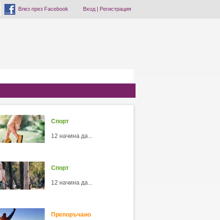
Влез през Facebook
Вход
|
Регистрация
Спорт
12 начина да...
Спорт
12 начина да...
Препоръчано