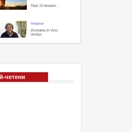
Още 10 мощни...
Новини
Изложба In Vino
Veritas
й-четени