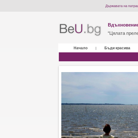
Държавата на патра
Вдъхновение
“Цялата прелес
Начало
Бъди красива
|