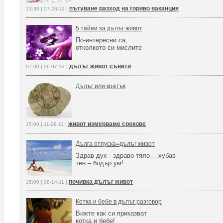
пътуване разход на гориво ваканция
13:30 | 07-28-12 |
5 тайни за дълъг живот
По-интересни са,
отколкото си мислите
дълъг живот съвети
07:00 | 06-07-12 |
Дълъг или кратък
живот измерваме срокове
15:00 | 11-28-11 |
Дълга отпуска=дълъг живот
Здрав дух - здраво тяло… хубав
тен – бодър ум!
почивка дълъг живот
15:00 | 08-14-11 |
Котка и бебе в дълъг разговор
Вижте как си приказват
котка и бебе!