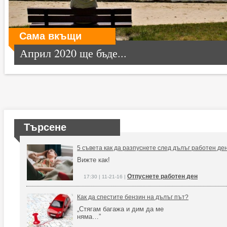
Сама вкъщи
Април 2020 ще бъде...
Търсене
5 съвета как да разпуснете след дълъг работен де
Вижте как!
Отпуснете работен ден
17:30 | 11-21-16 |
Как да спестите бензин на дълъг път?
„Стягам багажа и дим да ме
няма…”