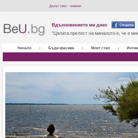
Дълъг секс - новини
Вдъхновението ми днес
“Цялата прелест на миналото е, че е мин
Начало
Бъди красива
Моят стил
Инти
|
|
|