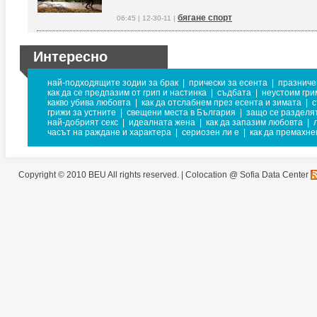
бягане спорт
06:45 | 12-30-11 |
Интересно
най-подходящите зодии за брак
|
прически за есента
|
празниче
как да се предпазим от грип и настинка
|
съдбата
|
неустоим гри
какво убива любовта
|
как да отслабнем през есента и зимата
|
с
грижи за устните
|
свещени места в България
|
защо се разделя
най-добрият секс
|
идеалната жена
|
как да запазим любовта
|
часът на раждане и характера
|
сериозен ли е
|
как да премахне
Copyright © 2010 BEU All rights reserved. |
Colocation @ Sofia Data Center