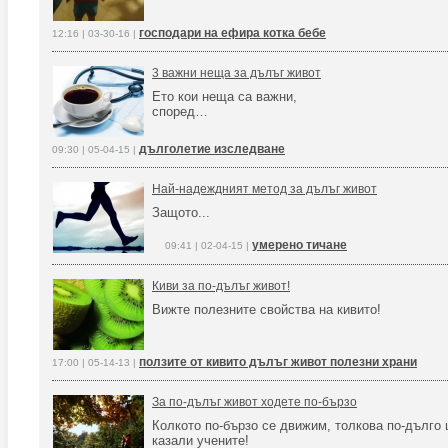
господари на ефира котка бебе
12:16 | 03-30-16 |
3 важни неща за дълъг живот
Ето кои неща са важни,
според…
дълголетие изследване
09:30 | 05-04-15 |
Най-надеждният метод за дълъг живот
Защото...
умерено тичане
09:41 | 02-04-15 |
Киви за по-дълъг живот!
Вижте полезните свойства на кивито!
ползите от кивито дълъг живот полезни храни
17:00 | 05-14-13 |
За по-дълъг живот ходете по-бързо
Колкото по-бързо се движим, толкова по-дълго
казали учените!