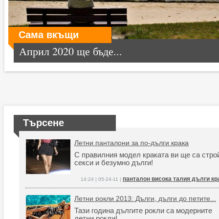
Сама вкъщи
Април 2020 ще бъде...
Търсене
Летни панталони за по-дълги крака
С правилния модел краката ви ще са стро
секси и безумно дълги!
панталон висока талия дълги кр
14:24 | 05-24-11 |
Летни рокли 2013: Дълги, дълги до петите...
Тази година дългите рокли са модерните
летни рокли!