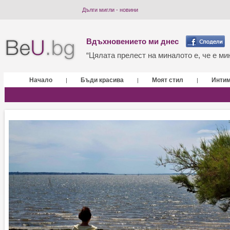
Дълги мигли - новини
Вдъхновението ми днес
“Цялата прелест на миналото е, че е мин
Начало
Бъди красива
Моят стил
Инти
|
|
|