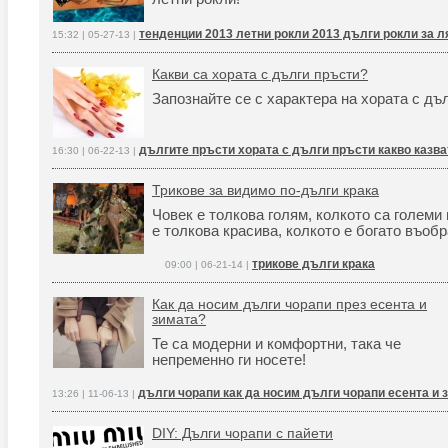
тенденции 2013 летни рокли 2013 дълги рокли за л
15:32 | 05-27-13 |
Какви са хората с дълги пръсти?
Запознайте се с характера на хората с дъ
дългите пръсти хората с дълги пръсти какво казва
16:30 | 06-22-13 |
Трикове за видимо по-дълги крака
Човек е толкова голям, колкото са големи 
е толкова красива, колкото е богато въоб
трикове дълги крака
09:00 | 06-21-14 |
Как да носим дълги чорапи през есента и
зимата?
Те са модерни и комфортни, така че
непременно ги носете!
дълги чорапи как да носим дълги чорапи есента и 
13:26 | 11-06-13 |
DIY: Дълги чорапи с пайети