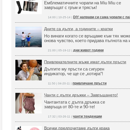
Емблематичните чорапи на Miu Miu се
завръщат с гръм и трясък!
DIY направи си сама чорапи с па
14:00 | 10-25-14 |
Дните са дълги, а годините – кратки
Но винаги когато се връщаме към тях мож
онова чувство, което придава пълнота на 
дни живот години
21:00 | 05-19-12 |
Привлекателните мъже имат дълги пръсти
Дългите му пръсти са сигурен
индикатор, че ще се „котира”!
привличане пръсти
11:50 | 04-20-11 |
Чанти с дълги дръжки – Завръщането!
Чантантата с дълга дръжка се
завръща от 80-те и 90-те!
чанти тенденции
17:32 | 03-26-11 |
Всички предпочитаме дълги крака