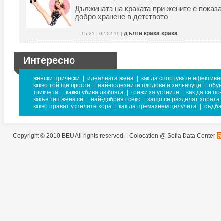
Дължината на краката при жените е показа
добро хранене в детството
дълги крака крака
15:21 | 02-02-11 |
Интересно
женски прически
|
идеалната жена
|
как да спортувате ефективн
какво той ще прости
|
най-полезните плодове и зеленчуци
|
обув
трикчета
|
какво убива любовта
|
грижи за устните
|
как да си по
какъв тип жена си
|
най-добрият секс
|
защо се разделят хората
какво правят успелите хора
|
как да премахнем целулита
|
съдб
Copyright © 2010 BEU All rights reserved. |
Colocation @ Sofia Data Center