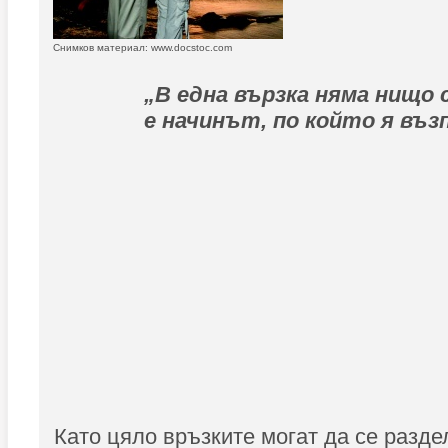
Снимков материал: www.docstoc.com
„В една вър
з
ка няма нищо 
е начинът, по който я въ
з
Като цяло връзките могат да се разде