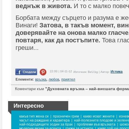
веднъж в живота.
И то с малко повеч
Борбата между сърцето и разума е же
Винаги!
З
атова, в такъв момент, вин
доверявайте на онова малко гласче,
повтаря, как да постъпите.
Това гла
греши...
22:00 | 04-11-12
Иглика
Източник: BeU.bg | Автор:
Елементи:
връзка
,
любов
,
приятел
Коментари към
"Духовната връзка – най-висшата форма
Интересно
какъв тип жена си
|
празничен грим
|
какво искат жените
|
изнев
часът на раждане и характера
|
най-полезните плодове и зеленч
най-подходящите зодии за брак
|
проблеми във връзката
|
шоко
модерни визии за есента
|
грижи за устните
|
какво той ще прос