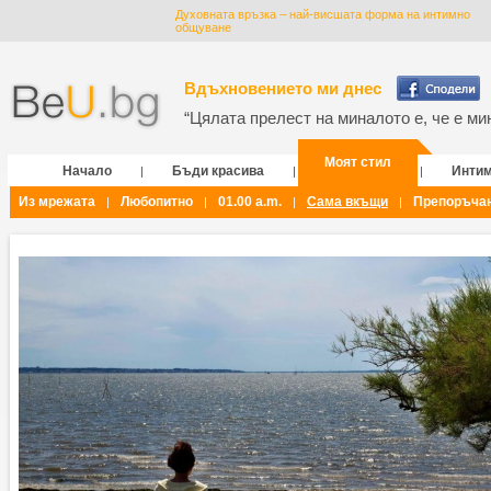
Духовната връзка – най-висшата форма на интимно
общуване
Вдъхновението ми днес
“Цялата прелест на миналото е, че е мин
Моят стил
Начало
Бъди красива
Инти
|
|
|
Из мрежата
Любопитно
01.00 a.m.
Сама вкъщи
Препоръча
|
|
|
|