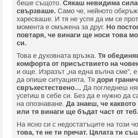
беше същото.
Сякаш невидима сила
свър
з
ваше.
Само че, нейното обкръж
харесваше. И тя не успя да им се про
момента е омъжена за друг.
Но посто
повтаря, че винаги ще носи това м
си.
Това е духовната връзка.
Тя обединяв
комфорта от присъствието на човек
и още. Изразът „на една вълна сме”, е
да опише ситуацията. Тя
дори гранич
свръхестествено…
Да погледнеш няк
усетиш в себе си. Без да е нужно да 
на опознаване.
Да
з
наеш, че каквото 
или тя винаги ще бъдат част от теб
На ясно си с недостатъците на този ч
това, те не ти пречат.
Цялата ти същ