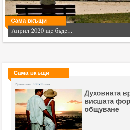
Сама вкъщи
Април 2020 ще бъде...
Сама вкъщи
33020
Прочетена:
пъти
Духовната вр
висшата фор
общуване