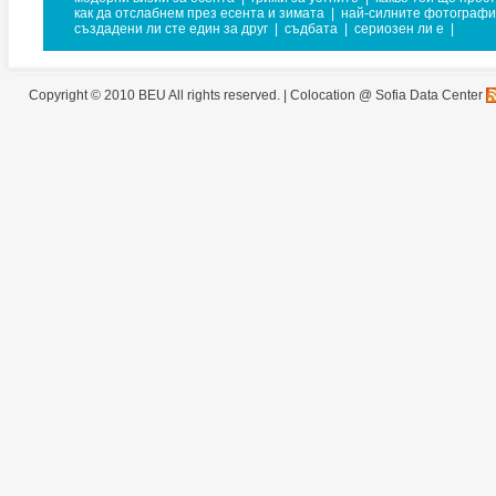
как да отслабнем през есента и зимата
|
най-силните фотограф
създадени ли сте един за друг
|
съдбата
|
сериозен ли е
|
Copyright © 2010 BEU All rights reserved. |
Colocation @ Sofia Data Center