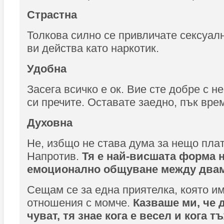
Страстна
Толкова силно се привличате сексуалн
ви действа като наркотик.
Удобна
Засега всичко е ок. Вие сте добре с нег
си пречите. Оставате заедно, пък вре
Духовна
Не, избщо не става дума за нещо пла
Напротив.
Тя е най-висшата форма 
емоционално общуване между двам
Сещам се за една приятелка, която и
отношения с момче.
Ка
з
ваше ми, че 
чуват, тя
з
нае кога е весел и кога т