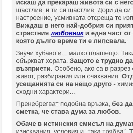
искаш да прекараш живота си с него
щастлив, и ти си щастлив. Дори да си
настроение, усмивката отсреща те из
Виждаш в него най-добрия си прият
страстния
любовник
и една част от
която дълго време ти е липсвала.
Звучи хубаво и... малко плашещо. Так
объркват хората.
З
ащото е трудно д
въ
з
приети.
Особено, ако са в разрез 
живот, разбирания или очаквания.
От
усещанията си на нещо друго -
хими
сходни характери…
Пренебрегват подобна връзка,
бе
з
да
сметка, че става дума
з
а любов.
Обаче в истинския смисъл на дума
изисквания, условия и „така трябва”.
Т