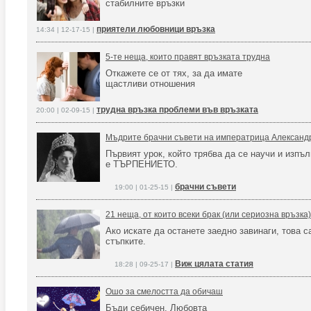
стабилните връзки
приятели любовници връзка
14:34 | 12-17-15 |
5-те неща, които правят връзката трудна
Откажете се от тях, за да имате
щастливи отношения
трудна връзка проблеми във връзката
20:00 | 02-09-15 |
Мъдрите брачни съвети на императрица Александра
Първият урок, който трябва да се научи и изпъл
е ТЪРПЕНИЕТО.
брачни съвети
19:00 | 01-25-15 |
21 неща, от които всеки брак (или сериозна връзка
Ако искате да останете заедно завинаги, това с
стъпките.
Виж цялата статия
18:28 | 09-25-17 |
Ошо за смелостта да обичаш
Бъди себичен. Любовта