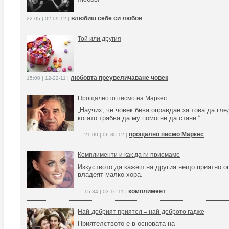
влюбиш себе си любов
22:05 | 02-09-12 |
Той или другия
любовта преувеличаване човек
15:00 | 12-22-11 |
Прощалното писмо на Маркес
„Научих, че човек бива оправдан за това да гле
когато трябва да му помогне да стане.“
прощално писмо Маркес
21:00 | 06-30-12 |
Комплименти и как да ги приемаме
Изкуството да кажеш на другия нещо приятно о
владеят малко хора.
комплимент
15:34 | 03-16-11 |
Най-добрият приятел = най-доброто гадже
Приятелството е в основата на