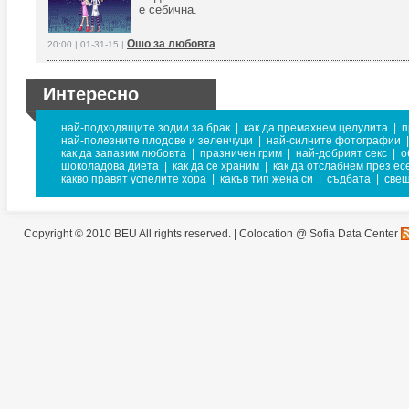
е себична.
Ошо за любовта
20:00 | 01-31-15 |
Интересно
най-подходящите зодии за брак
|
как да премахнем целулита
|
п
най-полезните плодове и зеленчуци
|
най-силните фотографии
|
как да запазим любовта
|
празничен грим
|
най-добрият секс
|
о
шоколадова диета
|
как да се храним
|
как да отслабнем през ес
какво правят успелите хора
|
какъв тип жена си
|
съдбата
|
свещ
Copyright © 2010 BEU All rights reserved. |
Colocation @ Sofia Data Center