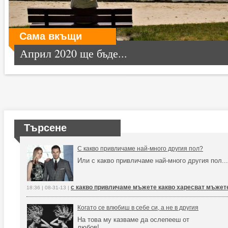
Сама вкъщи
Април 2020 ще бъде...
Търсене
С какво привличаме най-много другия пол?
Или с какво привличаме най-много другия пол...
с какво привличаме мъжете какво харесват мъжет
18:36 | 08-31-13 |
Когато се влюбиш в себе си, а не в другия
На това му казваме да ослепееш от
любов!