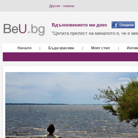
Другия - новини
Вдъхновението ми днес
“Цялата прелест на миналото е, че е мин
Начало
Бъди красива
Моят стил
Инти
|
|
|