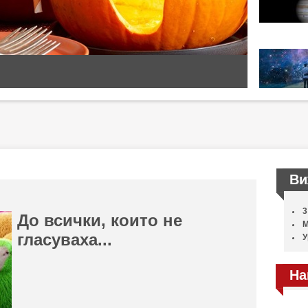
Ви
3
До всички, които не
М
гласуваха...
У
На