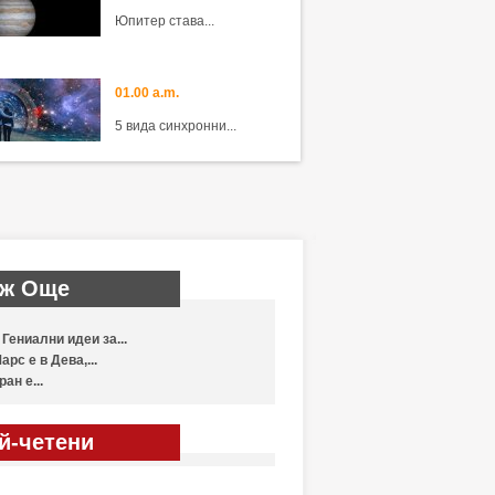
Юпитер става...
01.00 a.m.
5 вида синхронни...
ж Още
 Гениални идеи за...
арс е в Дева,...
ран е...
й-четени