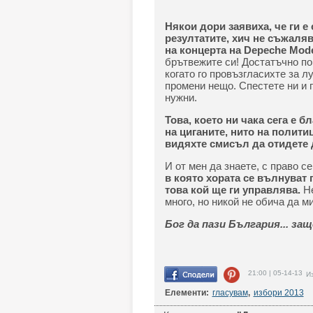
Някои дори заявиха, че ги е 
резултатите, хич не съжалява
на концерта на Depeche Mod
брътвежите си! Достатъчно по
когато го провъзгласихте за л
промени нещо. Спестете ни и 
нужни.
Това, което ни чака сега е б
на циганите, нито на политиц
видяхте смисъл да отидете 
И от мен да знаете, с право 
в която хората се вълнуват 
това кой ще ги управлява.
Н
много, но никой не обича да м
Бог да пази България... за
21:00 | 05-14-13
Из
Елементи:
гласувам
,
избори 2013