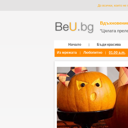
До всички, които не 
Вдъхновение
“Цялата прелес
Начало
Бъди красива
|
Из мрежата
Любопитно
01.00 a.m.
|
|