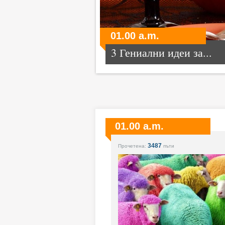
01.00 a.m.
3 Гениални идеи за...
01.00 a.m.
3487
Прочетена:
пъти