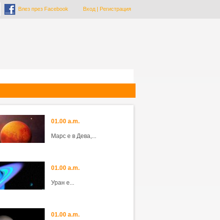
Влез през Facebook
Вход
|
Регистрация
01.00 a.m.
Марс е в Дева,...
01.00 a.m.
Уран е...
01.00 a.m.