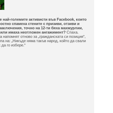
че най-големите активисти във Facebook, които
остно спамеха стените с призиви, отзиви и
аключения, точно на 12-ти бяха махмурлии,
 или имаха неотложен ангажимент?
Спаха.
а напомнят отново за „гражданската си позиция“,
па на: „Никъде няма такъв народ, който да свали
 да го избере.“