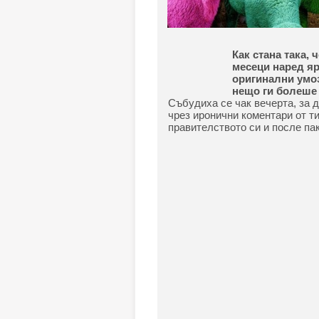
Как стана така, 
месеци наред яр
оригинални умоз
нещо ги болеше
Събудиха се чак вечерта, за д
чрез иронични коментари от ти
правителството си и после пак