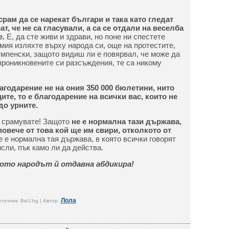
срам да се нарекат българи и така като гледат
т, че не са гласували, а са се отдали на веселба
e.
Е, да сте живи и здрави, но поне ни спестете
мия изляхте върху народа си, още на протестите,
умпенски, защото видиш ли е повярвал, че може да
проникновените си разсъждения, те са никому
лагодарение не на ония 350 000 бюлетини, нито
ите, то е благодарение на всички вас, които не
до урните.
се срамувате! Защото
не е нормална тази държава,
повече от това кой ще им свири, отколкото от
е е нормална тая държава, в която всички говорят
исли, пък камо ли да действа.
щото народът й отдавна абдикира!
Лола
точник: BeU.bg | Автор: