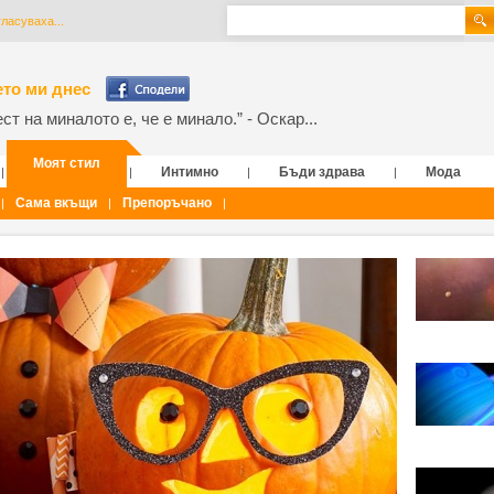
гласуваха...
то ми днес
т на миналото е, че е минало.” - Оскар...
Моят стил
Интимно
Бъди здрава
Мода
|
|
|
|
Сама вкъщи
Препоръчано
|
|
|