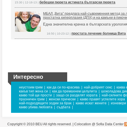
бебешки пюрета истината български пюрета
15:30 | 12-16-13 |
МБАЛ „Вита” предлага най-съвременния метод за 
простатна хиперплазия (ДПХ) и на камъни в пикоч
Една значителна крачка в българската урология
простата лечение болница Вита
16:50 | 10-23-12 |
Интересно
неустоим грим
|
как да си по-красива
|
най-добрият секс
|
каква 
какъв тип жена си
|
как да премахнем целулита
|
шоколадова ди
какво той ще прости
|
защо се разделят хората
|
най-силните ф
празничен грим
|
женски прически
|
какво правят успелите хора
най-подходящите зодии за брак
|
какво искат жените
|
изневери
какво убива любовта
|
съдбата
|
Copyright © 2010 BEU All rights reserved. |
Colocation @ Sofia Data Center