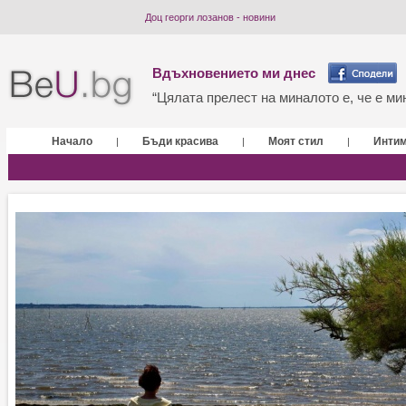
Доц георги лозанов - новини
Вдъхновението ми днес
“Цялата прелест на миналото е, че е мин
Начало
Бъди красива
Моят стил
Инти
|
|
|