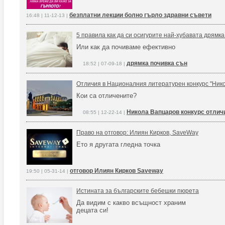
безплатни лекции болно гърло здравни съвети
16:48 | 11-12-13 |
5 правила как да си осигурите най-хубавата дрямка
Или как да почиваме ефективно
дрямка почивка сън
18:52 | 07-09-18 |
Отличия в Националния литературен конкурс "Ник
Кои са отличените?
Никола Вапцаров конкурс отлич
08:55 | 12-22-14 |
Право на отговор: Илиян Кирков, SaveWay
Ето я другата гледна точка
отговор Илиян Кирков Saveway
19:50 | 05-31-14 |
Истината за българските бебешки пюрета
Да видим с какво всъщност храним
децата си!