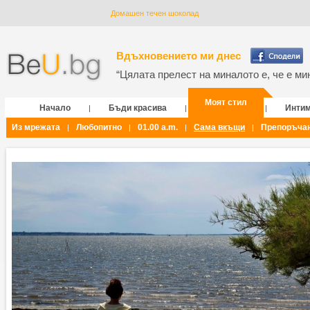
Домашен течен шоколад
Вдъхновението ми днес
“Цялата прелест на миналото е, че е мин
Моят стил
Начало
Бъди красива
Инти
|
|
|
Из мрежата
Любопитно
01.00 a.m.
Сама вкъщи
Препоръча
|
|
|
|