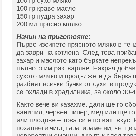
100 гр сухо мляко
100 гр краве масло
150 гр пудра захар
200 мл прясно мляко
Начин на приготвяне:
Първо изсипете прясното мляко в тен
да заври на котлона. След това приба
захар и маслото като бъркате непрек
пълното им разтваряне. Накрая добав
сухото мляко и продължете да бъркате
разбият всички бучки от сухите проду
се охлади в храдилника, за около 30-4
Както вече ви казахме, дали ще го обо
ванилия, червен пипер, мед или ще го
или плодове – това си е по ваш вкус. 
похапнете чист, гаратираме ви, че ще 
невероятни емоции! Ако пък след тов