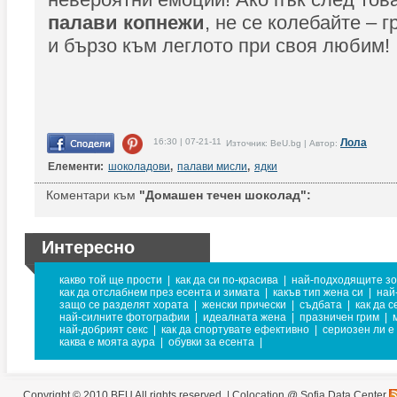
палави копнежи
, не се колебайте – 
и бързо към леглото при своя любим!
16:30 | 07-21-11
Лола
Източник: BeU.bg | Автор:
Елементи:
шоколадови
,
палави мисли
,
ядки
Коментари към
"Домашен течен шоколад":
Интересно
какво той ще прости
|
как да си по-красива
|
най-подходящите зо
как да отслабнем през есента и зимата
|
какъв тип жена си
|
най
защо се разделят хората
|
женски прически
|
съдбата
|
как да 
най-силните фотографии
|
идеалната жена
|
празничен грим
|
най-добрият секс
|
как да спортувате ефективно
|
сериозен ли е
каква е моята аура
|
обувки за есента
|
Copyright © 2010 BEU All rights reserved. |
Colocation @ Sofia Data Center