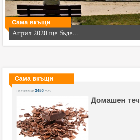
Сама вкъщи
Април 2020 ще бъде...
Сама вкъщи
3450
Прочетена:
пъти
Домашен теч