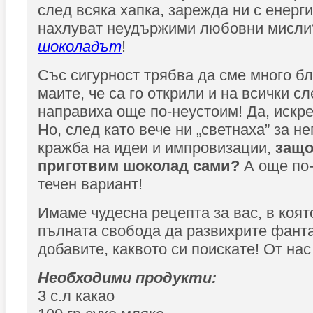
след всяка хапка, зарежда ни с енерги
нахлуват неудържими любовни мисли?
шоколадът
!
Със сигурност трябва да сме много б
маите, че са го открили и на всички сл
направиха още по-неустоим! Да, искр
Но, след като вече ни „светнаха” за не
кражба на идеи и импровизации,
защо 
приготвим шоколад сами?
А още по-
течен вариант!
Имаме чудесна рецепта за вас, в коят
пълната свобода да развихрите фанта
добавите, каквото си поискате! От нас
Необходими продукти:
3 с.л какао