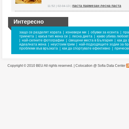
паста пармезан лесна паста
11:52 | 02-04-13 |
Интересно
защо се разделят хората
|
изневери ми
|
обувки за есента
|
пра
трикчета
|
какъв тип жена си
|
лесна диета
|
какво убива любовт
|
най-силните фотографии
|
свещени места в България
|
как да
идеалната жена
|
неустоим грим
|
най-подходящите зодии за бр
проблеми във връзката
|
как да спортувате ефективно
|
прически
Copyright © 2010 BEU All rights reserved. |
Colocation @ Sofia Data Center