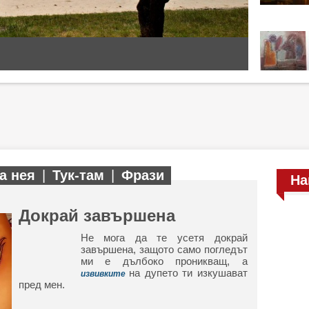
а нея
|
Тук-там
|
Фрази
На
Докрай завършена
Не мога да те усетя докрай
завършена, защото само погледът
ми е дълбоко проникващ, а
на дупето ти изкушават
извивките
пред мен.