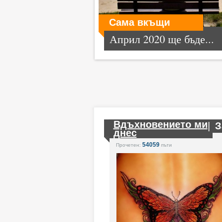
Сама вкъщи
Април 2020 ще бъде...
Вдъхновението ми
|
З
днес
54059
Прочетен:
пъти