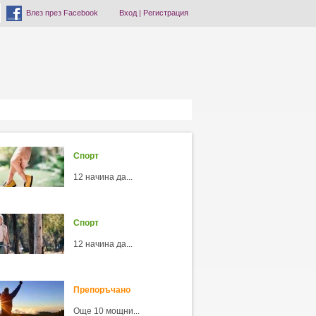
Влез през Facebook
Вход
|
Регистрация
Спорт
12 начина да...
Спорт
12 начина да...
Препоръчано
Още 10 мощни...