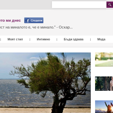
то ми днес
т на миналото е, че е минало.” - Оскар...
Моят стил
Интимно
Бъди здрава
Мода
|
|
|
|