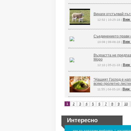
Винаги отстъпвай път
Виж 
12:52 | 10-25-18 |
Съединението прави 
Виж 
10:08 | 09-06-18 |
Възрастта не предпаз
Моро
Виж 
12:10 | 05-21-18 |
"Нашият Господ е напи
всяко пролетно листе
Виж 
11:55 | 04-05-18 |
1
2
3
4
5
6
7
8
9
10
Интересно