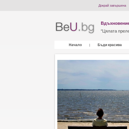
Докрай завършена
Вдъхновение
“Цялата прелес
Начало
Бъди красива
|