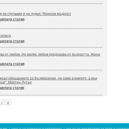
я на глупавия и на лудия. Японска мъдрост
цялата статия
силата
цялата статия
ва от любов. Но малко любов предпазва от възрастта. Жана
цялата статия
сал обещанието за Възкресение, не само в книгите, а във
нце". Мартин Лутър
цялата статия
›
»