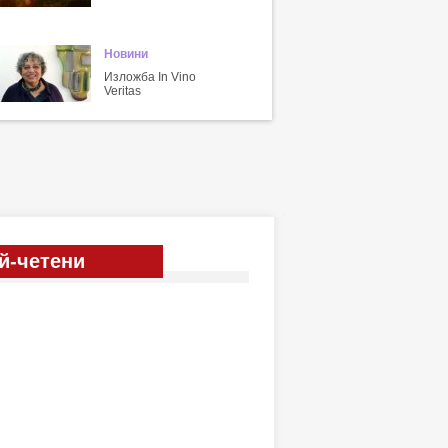
Новини
Изложба In Vino
Veritas
й-четени