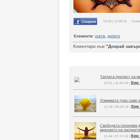
14:00 | 11-09-11 Снимк
Елементи:
усетя
,
дупето
Коментари към
"Докрай завър
“Цялата прелест на ми
Виж 
20:01 | 11-05-19 |
Усмивката трае само м
Виж 
12:18 | 09-26-19 |
Свободата означава д
мнението на околните
Виж 
11:44 | 07-17-19 |