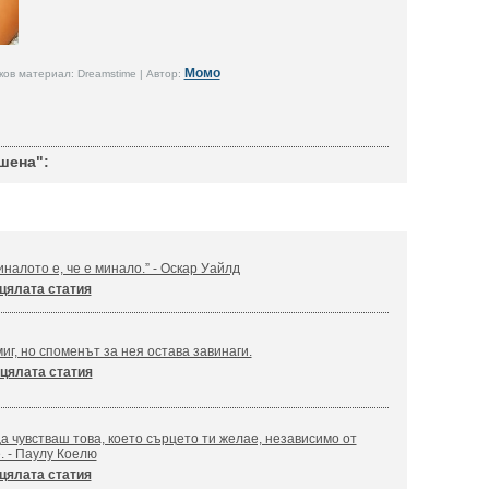
Момо
ов материал: Dreamstime | Автор:
шена":
налото е, че е минало.” - Оскар Уайлд
цялата статия
иг, но споменът за нея остава завинаги.
цялата статия
а чувстваш това, което сърцето ти желае, независимо от
. - Паулу Коелю
цялата статия