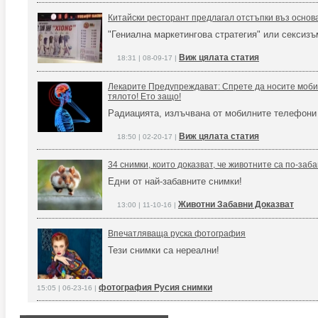
Китайски ресторант предлагал отстъпки въз основ
"Гениална маркетингова стратегия" или сексизъ
Виж цялата статия
18:31 | 08-09-17 |
Лекарите Предупреждават: Спрете да носите моби
тялото! Ето защо!
Радиацията, излъчвана от мобилните телефони
Виж цялата статия
18:50 | 02-20-17 |
34 снимки, които доказват, че животните са по-заб
Едни от най-забавните снимки!
Животни Забавни Доказват
13:00 | 11-10-16 |
Впечатляваща руска фотография
Тези снимки са нереални!
фотография Русия снимки
15:05 | 06-23-16 |