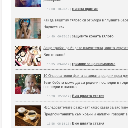
живота щастие
19:00 | 10-26-12 |
Как да защитим тялото си от хлора в плувните бас
Научете как...
защитите кожата тялото
14:40 | 06-25-19 |
Защо трябва да бъдете внимателни, когато купуват
Вижте защо!
гримове защо внимаваме
15:35 | 03-28-19 |
10 Очарователни факта за хората, родени през де
Тези бебета може да са родени последни в годи
последни в живота.
Виж цялата статия
15:20 | 12-08-17 |
Изследователите разкриват какво казва за вас пие
Предпочитанията към храни и напитки говорят з
Виж цялата статия
16:58 | 08-18-17 |