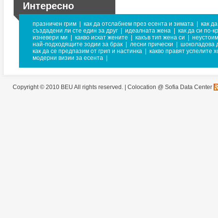
Интересно
празничен грим
|
как да отслабнем през есента и зимата
|
как д
създадени ли сте един за друг
|
идеалната жена
|
как да си по-к
изневери ми
|
какво искат жените
|
какъв тип жена си
|
неустоим
най-подходящите зодии за брак
|
лесни прически
|
шоколадова 
как да се предпазим от грип и настинка
|
какво правят успелите х
модерни визии за есента
|
Copyright © 2010 BEU All rights reserved. |
Colocation @ Sofia Data Center