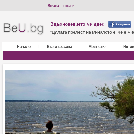
Докажат - новини
Вдъхновението ми днес
“Цялата прелест на миналото е, че е мин
Начало
Бъди красива
Моят стил
Инти
|
|
|