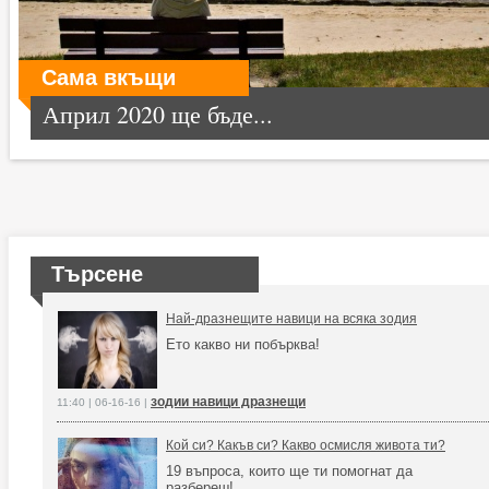
Сама вкъщи
Април 2020 ще бъде...
Търсене
Най-дразнещите навици на всяка зодия
Ето какво ни побърква!
зодии навици дразнещи
11:40 | 06-16-16 |
Кой си? Какъв си? Какво осмисля живота ти?
19 въпроса, които ще ти помогнат да
разбереш!