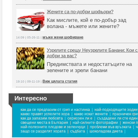
Жените са по-добри шофьори?
Как мислите, кой е по-добър зад
волана - мъжете или жените?
мъже жени шофиране
14:09 | 05-26-11 |
Узрелите срещу Неузрелите Банани: Кои с
добри за вас?
Предимствата и недостатъците на
зелените и зрели банани
Виж цялата статия
19:10 | 09-11-19 |
Интересно
как да се предпазим от грип и настинка
|
най-подходящите зодии 
какво правят успелите хора
|
какво искат жените
|
празничен гр
как да запазим любовта
|
сериозен ли е
|
създадени ли сте един 
свещени места в България
|
най-силните фотографии
|
женски 
най-полезните плодове и зеленчуци
|
проблеми във връзката
|
ч
защо се разделят хората
|
съдбата
|
шоколадова диета
|