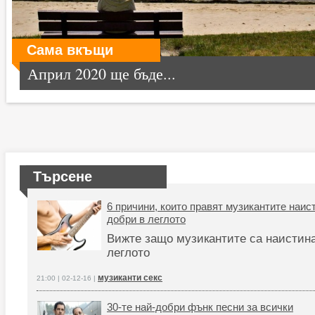
Сама вкъщи
Април 2020 ще бъде...
Търсене
6 причини, които правят музикантите наис
добри в леглото
Вижте защо музикантите са наистин
леглото
музиканти секс
21:00 | 02-12-16 |
30-те най-добри фънк песни за всички