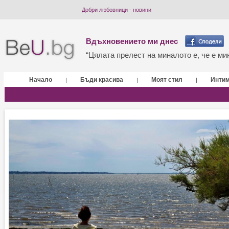
Добри любовници - новини
Вдъхновението ми днес
“Цялата прелест на миналото е, че е мин
Начало
Бъди красива
Моят стил
Инти
|
|
|