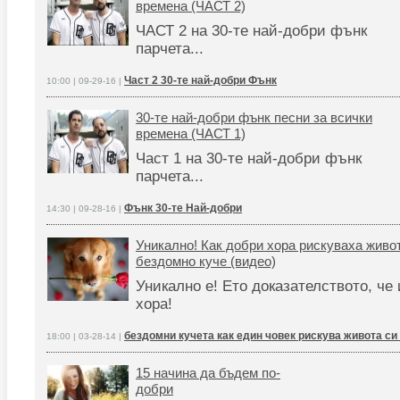
времена (ЧАСТ 2)
ЧАСТ 2 на 30-те най-добри фънк
парчета...
Част 2 30-те най-добри Фънк
10:00 | 09-29-16 |
30-те най-добри фънк песни за всички
времена (ЧАСТ 1)
Част 1 на 30-те най-добри фънк
парчета...
Фънк 30-те Най-добри
14:30 | 09-28-16 |
Уникално! Как добри хора рискуваха живо
бездомно куче (видео)
Уникално е! Ето доказателството, че
хора!
бездомни кучета как един човек рискува живота си
18:00 | 03-28-14 |
15 начина да бъдем по-
добри