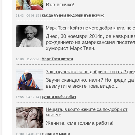
Във всичко!
как да бъдем по-добри във всичко
23:43 | 06-08-15 |
Марк Твен: Който не чете добри книги, не 
Днес, 30 ноември 2014г., се навършв
рождението на американския писател
хуморист Марк Твен.
Марк Твен цитати
16:00 | 11-30-14 |
Защо кучетата са по-добри от хората? (ви
Звучи скандално, нали? Но преди да
възмутите вижте това видео...
кучето любов обич
17:55 | 04-12-14 |
Нещата, в които жените са по-добри от
мъжете
Жените, сме голяма работа!
жените мъжете
12:00 | 04-08-12 |