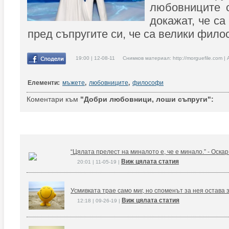
любовниците с
докажат, че са
пред съпругите си, че са велики фило
19:00 | 12-08-11 Снимков материал: http://morguefile.com |
Елементи:
мъжете
,
любовниците
,
философи
Коментари към
"Добри любовници, лоши съпруги":
“Цялата прелест на миналото е, че е минало.” - Оска
Виж цялата статия
20:01 | 11-05-19 |
Усмивката трае само миг, но споменът за нея остава 
Виж цялата статия
12:18 | 09-26-19 |