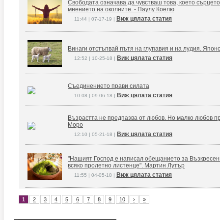
Свободата означава да чувстваш това, което сърцето
мнението на околните. - Паулу Коелю
Виж цялата статия
11:44 | 07-17-19 |
Винаги отстъпвай пътя на глупавия и на лудия. Япон
Виж цялата статия
12:52 | 10-25-18 |
Съединението прави силата
Виж цялата статия
10:08 | 09-06-18 |
Възрастта не предпазва от любов. Но малко любов п
Моро
Виж цялата статия
12:10 | 05-21-18 |
"Нашият Господ е написал обещанието за Възкресение
всяко пролетно листенце". Мартин Лутър
Виж цялата статия
11:55 | 04-05-18 |
1
2
3
4
5
6
7
8
9
10
›
»