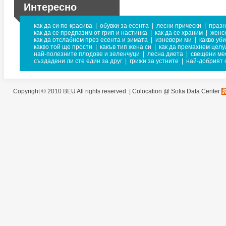
Интересно
как да си по-красива
|
обувки за есента
|
лесни прически
|
празн
как да се предпазим от грип и настинка
|
как да се храним
|
женс
как да отслабнем през есента и зимата
|
изневери ми
|
какво уб
какво той ще прости
|
какъв тип жена си
|
как да премахнем целу
най-полезните плодове и зеленчуци
|
лесна диета
|
свещени ме
създадени ли сте един за друг
|
грижи за устните
|
най-добрият 
Copyright © 2010 BEU All rights reserved. |
Colocation @ Sofia Data Center