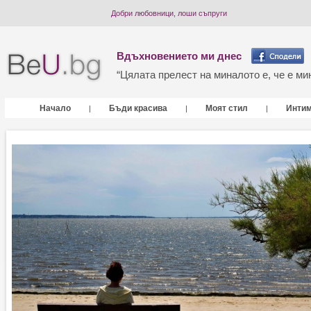
Добри любовници, лоши съпруги
Вдъхновението ми днес
“Цялата прелест на миналото е, че е мин
Начало
Бъди красива
Моят стил
Инти
|
|
|