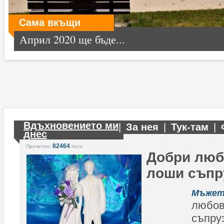
Сама вкъщи
Април 2020 ще бъде...
Вдъхновението ми
|
За нея
|
Тук-там
|
днес
82464
Прочетен:
пъти
Добри люб
лоши съпр
Мъжет
любо
съпру