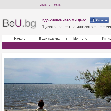
Добрите - новини
Вдъхновението ми днес
“Цялата прелест на миналото е, че е мин
Начало
Бъди красива
Моят стил
Инти
|
|
|