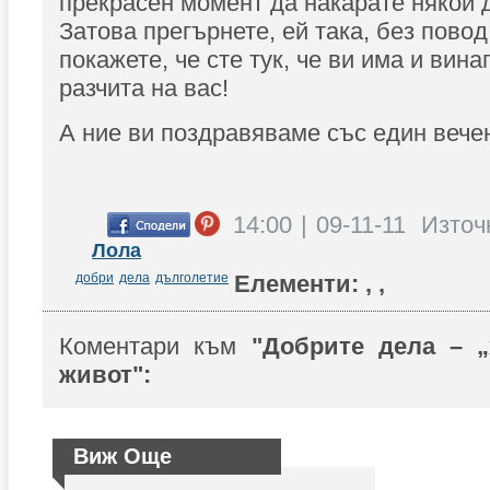
прекрасен момент да накарате някой 
Затова прегърнете, ей така, без пово
покажете, че сте тук, че ви има и вин
разчита на вас!
А ние ви поздравяваме със един вечен
14:00 | 09-11-11
Източ
Лола
добри
дела
дълголетие
Елементи:
,
,
Коментари към
"Добрите дела – „
живот":
Виж Още