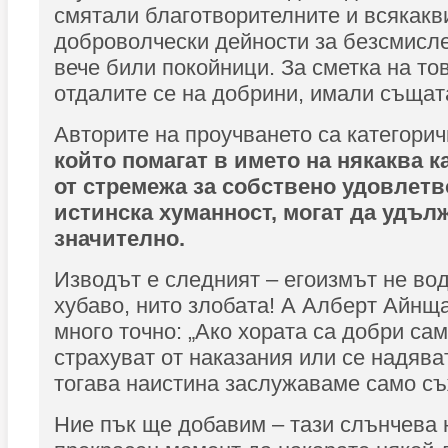
смятали благотворителните и всякакв
доброволчески дейности за безсмисл
вече били покойници. За сметка на то
отдалите се на добрини, имали същата
Авторите на проучването са категори
който помагат в името на някаква к
от стремежа за собствено удовлетво
истинска хуманност, могат да удъл
значително.
Изводът е следният – егоизмът не во
хубаво, нито злобата! А Алберт Айнща
много точно: „Ако хората са добри са
страхуват от наказания или се надяват
тогава наистина заслужаваме само съ
Ние пък ще добавим – тази слънчева 