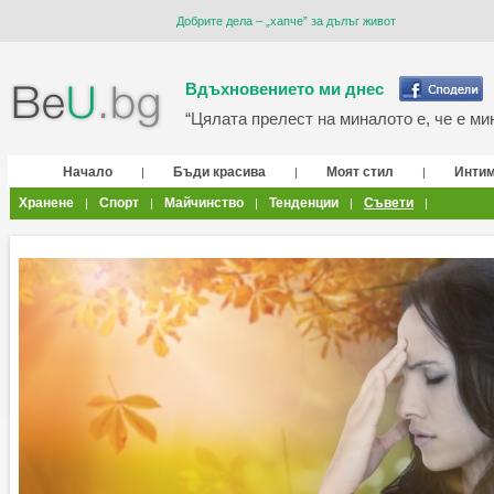
Добрите дела – „хапче” за дълъг живот
Вдъхновението ми днес
“Цялата прелест на миналото е, че е мин
Начало
Бъди красива
Моят стил
Инти
|
|
|
Хранене
Спорт
Майчинство
Тенденции
Съвети
|
|
|
|
|