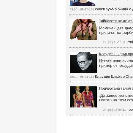
секси зубър очила с
13:00 | 08-12-11 |
Тийновете не искат 
Момиченцата днес 
приличат на Барби
ти
20:14 | 11-30-11 |
Клаудия Шифър про
Искате нови очил
пример от Клаудия
Клаудия Шифър Chan
18:30 | 06-24-11 |
Подчертана талия з
„Да живее женствен
мотото на този сез
ро
20:55 | 05-09-11 |