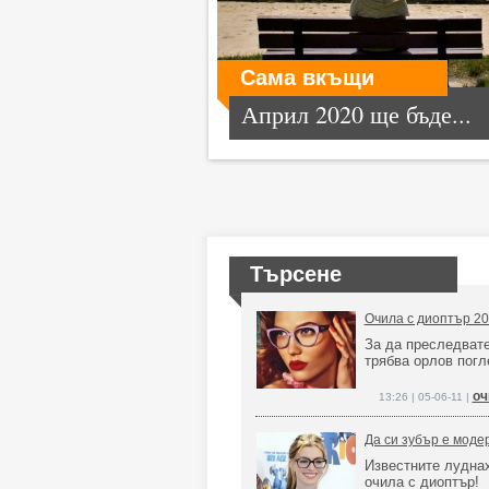
Сама вкъщи
Април 2020 ще бъде...
Търсене
Очила с диоптър 20
За да преследвате
трябва орлов погл
оч
13:26 | 05-06-11 |
Да си зубър е моде
Известните лудна
очила с диоптър!