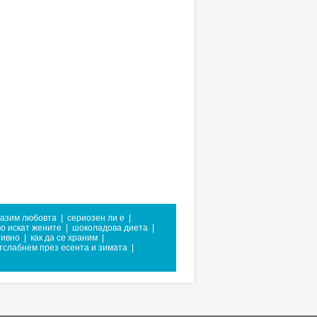
пазим любовта
|
сериозен ли е
|
во искат жените
|
шоколадова диета
|
тивно
|
как да се храним
|
отслабнем през есента и зимата
|