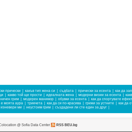
ки прически
|
какъв тип жена си
|
съдбата
|
прически за есента
|
как да за
ци
|
какво той ще прости
|
идеалната жена
|
модерни визии за есента
|
как
ничен грим
|
модерен маникюр
|
обувки за есента
|
как да спортувате ефек
 е моята аура
|
трикчета
|
как да си по-красива
|
грижи за устните
|
как да 
изневери ми
|
неустоим грим
|
създадени ли сте един за друг
|
Colocation @ Sofia Data Center
RSS BEU.bg