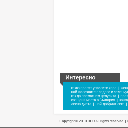
Интересно
какво правят успелите хора
|
женс
най-полезните плодове и зеленчу
как да премахнем целулита
|
праз
свещени места в България
|
каква
лесна диета
|
най-добрият секс
|
Copyright © 2010 BEU All rights reserved. |