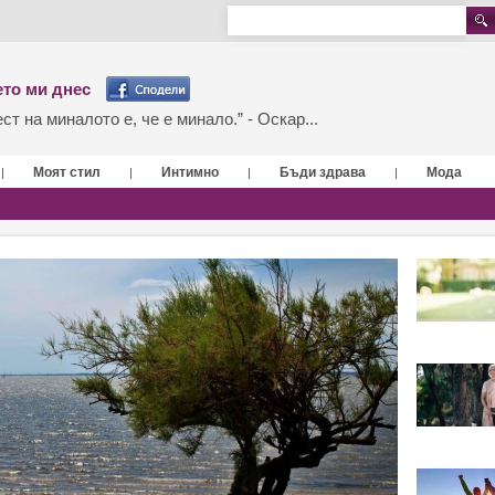
то ми днес
т на миналото е, че е минало.” - Оскар...
Моят стил
Интимно
Бъди здрава
Мода
|
|
|
|