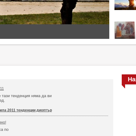
На
11
 тази тенденция няма да ви
ед.
ила 2011 тенденции диоптър
рно!
ха по