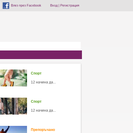
Влез през Facebook
Вход
|
Регистрация
Спорт
12 начина да...
Спорт
12 начина да...
Препоръчано