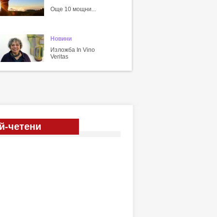
Още 10 мощни...
Новини
Изложба In Vino
Veritas
й-четени