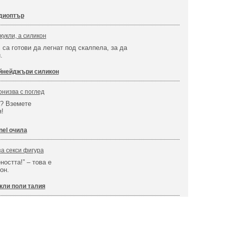
 диоптър
кукли, а силикон
са готови да легнат под скалпела, за да
.
йнейджъри силикон
низва с поглед
а? Вземете
!
el очила
а секси фигура
остта!” – това е
он.
кли поли талия