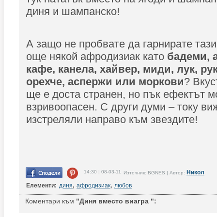
диня и шампанско!
А защо не пробвате да гарнирате таз
още някой афродизиак като
бадеми, а
кафе, канела, хайвер, миди, лук, ру
орехче, аспержи или моркови
? Вкус
ще е доста странен, но пък ефектът м
взривоопасен. С други думи – току виж
изстреляли направо към звездите!
14:30 | 08-03-11
Никол
Източник: BGNES | Автор:
Елементи:
диня
,
афродизиак
,
любов
Коментари към
"Диня вместо виагра ":