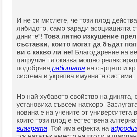
И не си мислете, че този плод действа
либидото, само заради асоциацията с
дините”!
Това лятно изкушение прел
съставки, които могат да бъдат пол
ви с какво ли не!
Благодарение на в
цитрулин тя оказва мощно релаксира
подобрява
работата
на сърцето и к
система и укрепва имунната система.
Но най-хубавото свойство на динята,
установиха съвсем наскоро! Заслугат
новина е на учените от университета в
които този плод е естествена алтерна
виаграта
. Той има ефекта на
афродиз
тук нататък вместо на ягоди и шампа