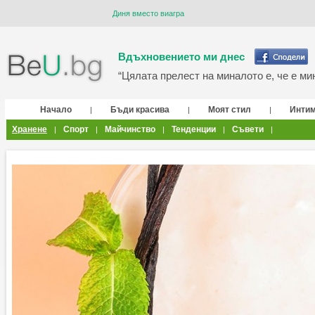
Диня вместо виагра
Вдъхновението ми днес
“Цялата прелест на миналото е, че е мин
Начало
Бъди красива
Моят стил
Инти
|
|
|
Хранене
Спорт
Майчинство
Тенденции
Съвети
|
|
|
|
|