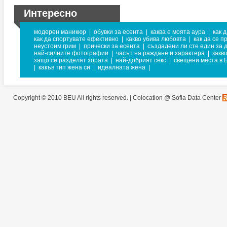
Интересно
модерен маникюр
|
обувки за есента
|
каква е моята аура
|
как 
как да спортувате ефективно
|
какво убива любовта
|
как да се п
неустоим грим
|
прически за есента
|
създадени ли сте един за д
най-силните фотографии
|
часът на раждане и характера
|
какв
защо се разделят хората
|
най-добрият секс
|
свещени места в 
|
какъв тип жена си
|
идеалната жена
|
Copyright © 2010 BEU All rights reserved. |
Colocation @ Sofia Data Center