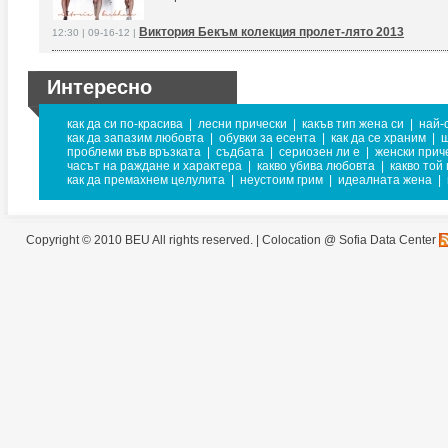
Виктория Бекъм колекция пролет-лято 2013
12:30 | 09-16-12 |
Интересно
как да си по-красива
|
лесни прически
|
какъв тип жена си
|
най-
как да запазим любовта
|
обувки за есента
|
как да се храним
|
ш
проблеми във връзката
|
съдбата
|
сериозен ли е
|
женски прич
часът на раждане и характера
|
какво убива любовта
|
какво той
как да премахнем целулита
|
неустоим грим
|
идеалната жена
|
Copyright © 2010 BEU All rights reserved. |
Colocation @ Sofia Data Center