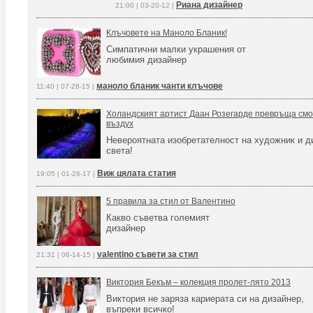
Риана дизайнер
21:00 | 03-20-12 |
Клъчовете на Маноло Бланик!
Симпатични малки украшения от
любимия дизайнер
маноло бланик чанти клъчове
11:40 | 07-28-15 |
Холандският артист Даан Розегарде превръща смог
въздух
Невероятната изобретателност на художник и д
света!
Виж цялата статия
19:05 | 01-26-17 |
5 правила за стил от Валентино
Какво съветва големият
дизайнер
valentino съвети за стил
21:31 | 06-14-15 |
Виктория Бекъм – колекция пролет-лято 2013
Виктория не заряза кариерата си на дизайнер,
въпреки всичко!