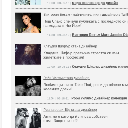
мода околна среда дизайн
10:00 | 08-05-16 |
Виктория Бекъм - най-влиятелният дизайнер в Twitt
Пош Спайс спечели публиката с последното си
на модата в Ню Йорк!
Виктория Бекъм Marc Jacobs Dia
14:30 | 09-23-12 |
Клаудия Шифър стана дизайнер
Клаудия Шифър превърна страстта си към
жилетките в професия!
Клаудия Шифър дизайнер жиле
17:00 | 10-05-11 |
Роби Уилям стана дизайнер!
Любимецът ни от Take That, реши да облече мъ
колекция дрехи!
Роби Уилямс дизайнер колекция
11:54 | 09-18-11 |
Риана реши! Ще става дизайнер
Ами, не е като да й липсва собствен
стил. Защо пък не?