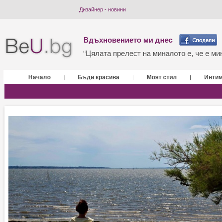
Дизайнер - новини
Вдъхновението ми днес
“Цялата прелест на миналото е, че е мин
Начало
Бъди красива
Моят стил
Инти
|
|
|