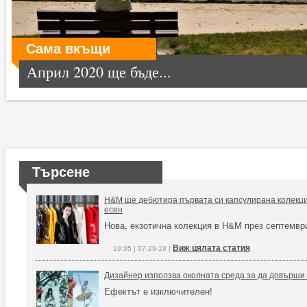
Сама вкъщи
Април 2020 ще бъде...
Търсене
H&M ще дебютира първата си капсулирана колекци
есен
Нова, екзотична колекция в H&M през септемвр
Виж цялата статия
19:35 | 07-29-19 |
Дизайнер използва околната среда за да довърши
Ефектът е изключителен!