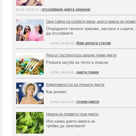
отслабване диета хранене
10:30 | 11-23-14 |
Още тайни на слабите жени, които никога не правя
Откраднете техните трикове, нагласи и съвети, 
да отслабнете.
Виж цялата статия
19:40 | 03-30-18 |
Риск от гастроптоза заради тежки диети
Рязката загуба на тегло е опасна
диети тежки
12:59 | 06-04-15 |
Ефективността на лунните диети
Как влияят
лунни диети
14:54 | 02-12-15 |
Никога не правете тези диети
Или каква диета никога не
трябва да започвате!