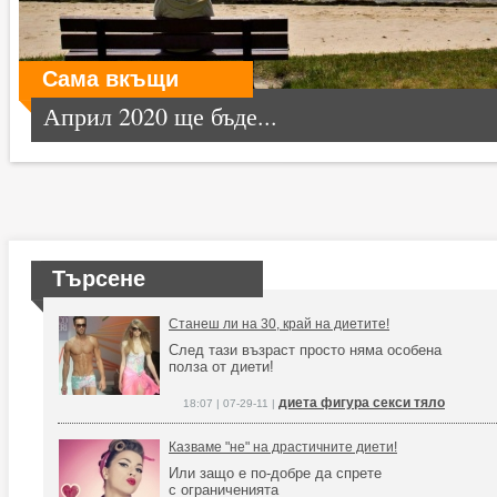
Сама вкъщи
Април 2020 ще бъде...
Търсене
Станеш ли на 30, край на диетите!
След тази възраст просто няма особена
полза от диети!
диета фигура секси тяло
18:07 | 07-29-11 |
Казваме "не" на драстичните диети!
Или защо е по-добре да спрете
с ограниченията