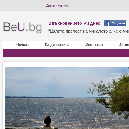
Диети - новини
Вдъхновението ми днес
“Цялата прелест на миналото е, че е мин
Начало
Бъди красива
Моят стил
Инти
|
|
|