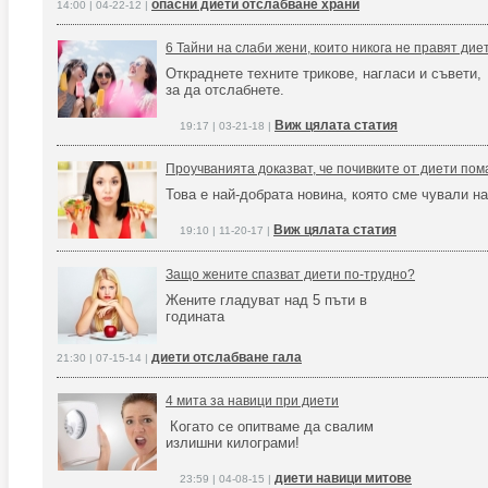
опасни диети отслабване храни
14:00 | 04-22-12 |
6 Тайни на слаби жени, които никога не правят дие
Откраднете техните трикове, нагласи и съвети,
за да отслабнете.
Виж цялата статия
19:17 | 03-21-18 |
Проучванията доказват, че почивките от диети пом
Това е най-добрата новина, която сме чували н
Виж цялата статия
19:10 | 11-20-17 |
Защо жените спазват диети по-трудно?
Жените гладуват над 5 пъти в
годината
диети отслабване гала
21:30 | 07-15-14 |
4 мита за навици при диети
Когато се опитваме да свалим
излишни килограми!
диети навици митове
23:59 | 04-08-15 |