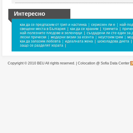
Интересно
как да се предпазим от грип и настинка
|
сериозен ли е
|
най-под
свещени места в България
|
как да се храним
|
трикчета
|
приче
най-полезните плодове и зеленчуци
|
създадени ли сте един за 
лесни прически
|
модерни визии за есента
|
неустоим грим
|
мо
как да запазим любовта
|
идеалната жена
|
шоколадова диета
|
защо се разделят хората
|
Copyright © 2010 BEU All rights reserved. |
Colocation @ Sofia Data Center