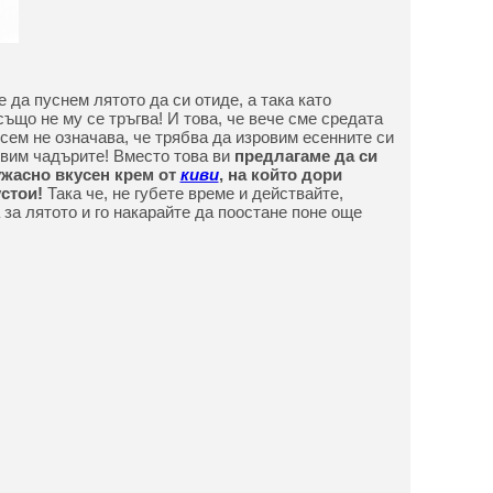
 да пуснем лятото да си отиде, а така като
също не му се тръгва! И това, че вече сме средата
сем не означава, че трябва да изровим есенните си
твим чадърите! Вместо това ви
предлагаме да си
ужасно вкусен крем от
киви
, на който дори
устои!
Така че, не губете време и действайте,
за лятото и го накарайте да поостане поне още