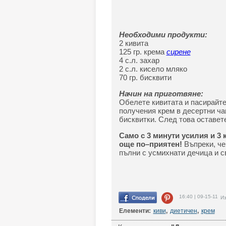
Необходими продукти:
2 кивита
125 гр. крема
сирене
4 с.л. захар
2 с.л. кисело мляко
70 гр. бисквити
Начин на приготвяне:
Обелете кивитата и пасирайте
получения крем в десертни ча
бисквитки. След това оставете
Само с 3 минути усилия и 3
още по–приятен!
Въпреки, че 
пълни с усмихнати дечица и с
16:40 | 09-15-11
Из
Елементи:
киви
,
диетичен
,
крем