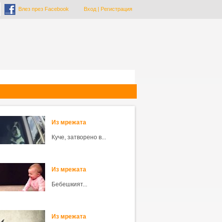
Влез през Facebook
Вход
|
Регистрация
Из мрежата
Куче, затворено в...
Из мрежата
Бебешкият...
Из мрежата