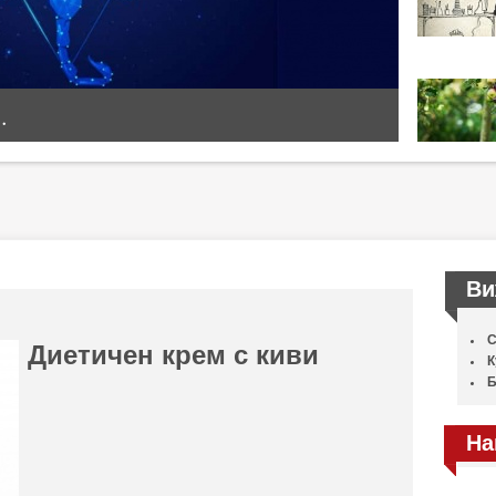
.
Ви
С
Диетичен крем с киви
К
Б
На