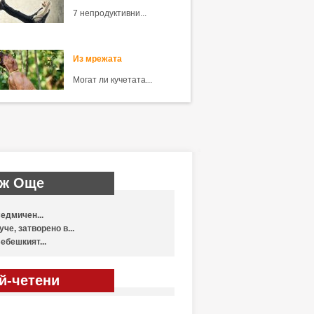
7 непродуктивни...
Из мрежата
Могат ли кучетата...
ж Още
едмичен...
уче, затворено в...
ебешкият...
й-четени