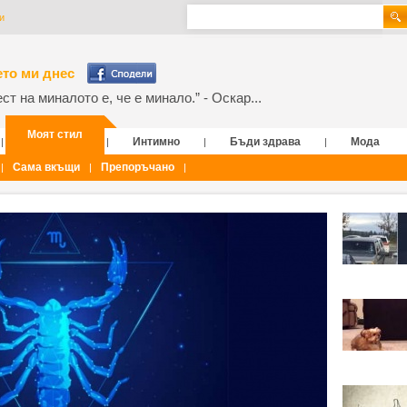
и
то ми днес
т на миналото е, че е минало.” - Оскар...
Моят стил
Интимно
Бъди здрава
Мода
|
|
|
|
Сама вкъщи
Препоръчано
|
|
|