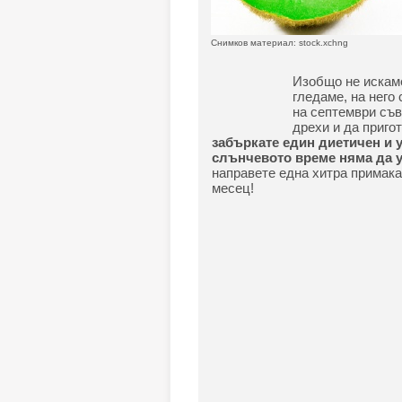
Снимков материал: stock.xchng
Изобщо не искаме
гледаме, на него 
на септември съв
дрехи и да приго
забъркате един диетичен и 
слънчевото време няма да 
направете една хитра примака 
месец!