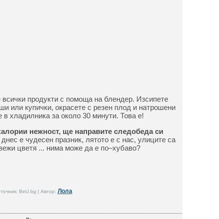
 всички продукти с помоща на блендер. Изсипете
ши или купички, окрасете с резен плод и натрошени
 в хладилника за около 30 минути. Това е!
 калории нежност, ще направите следобеда си
днес е чудесен празник, лятото е с нас, улиците са
вежи цветя ... нима може да е по–хубаво?
Лола
точник: BeU.bg | Автор: