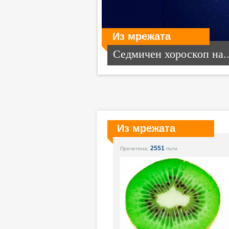
Из мрежата
Седмичен хороскоп на..
Из мрежата
2551
Прочетена:
пъти