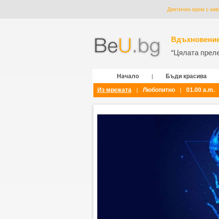
Диетичен крем с кив
Вдъхновение
“Цялата прелес
Начало
Бъди красива
|
Из мрежата
Любопитно
01.00 a.m.
|
|