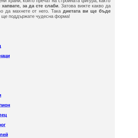
ни храни, които пречат на стройната фигура, както
 хапвате, за да сте слаби
. Затова вижте какво да
о да махнете от него. Така
диетата ви ще бъде
 ще поддържате чудесна форма!
ц
наци
и
пион
лец
рог
олей