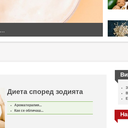
..
Ви
З
Диета според зодията
В
Е
Ароматерапия...
Как се обличаш...
На