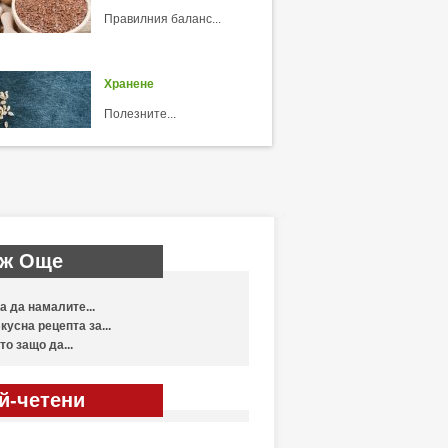
Правилния баланс...
Хранене
Полезните...
ж Още
а да намалите...
кусна рецепта за...
то защо да...
й-четени