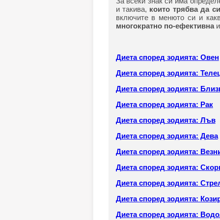
За всеки знак си има определе
и такива,
които трябва да си
включите в менюто си и какв
многократно по-ефективна
и
Диета според зодията: Овен
Диета според зодията: Теле
Диета според зодията: Близ
Диета според зодията: Рак
Диета според зодията: Лъв
Диета според зодията: Дева
Диета според зодията: Везн
Диета според зодията: Скор
Диета според зодията: Стре
Диета според зодията: Кози
Диета според зодията: Вод