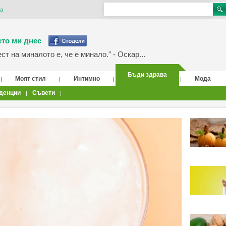
а
то ми днес
т на миналото е, че е минало.” - Оскар...
Бъди здрава
Моят стил
Интимно
Мода
|
|
|
|
денции
Съвети
|
|