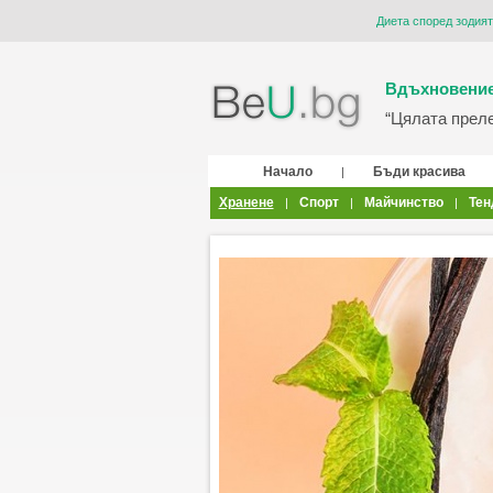
Диета според зодият
Вдъхновение
“Цялата прелес
Начало
Бъди красива
|
Хранене
Спорт
Майчинство
Тен
|
|
|