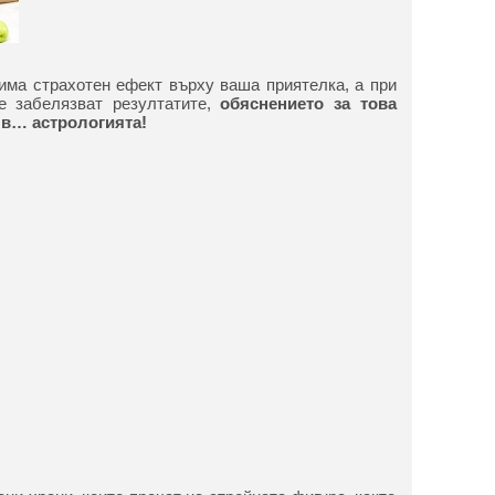
има страхотен ефект върху ваша приятелка, а при
е забелязват резултатите,
обяснението за това
 в… астрологията!