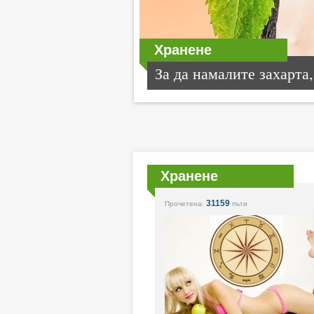
Хранене
За да намалите захарта,.
Хранене
31159
Прочетена:
пъти