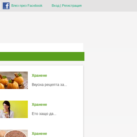
Влез през Facebook
Вход
|
Регистрация
Хранене
Вкусна рецепта за...
Хранене
Ето защо да...
Хранене