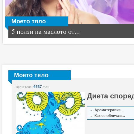
Моето тяло
5 ползи на маслото от...
Моето тяло
6537
Прочетена:
пъти
Диета споре
Ароматерапия...
Как се обличаш...