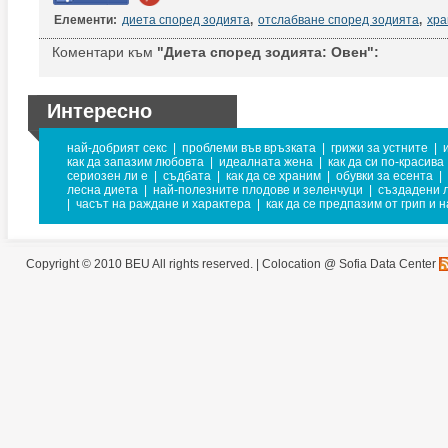
Елементи:
диета според зодията
,
отслабване според зодията
,
хра
Коментари към
"Диета според зодията: Овен":
Интересно
най-добрият секс
|
проблеми във връзката
|
грижи за устните
|
как да запазим любовта
|
идеалната жена
|
как да си по-красива
сериозен ли е
|
съдбата
|
как да се храним
|
обувки за есента
|
лесна диета
|
най-полезните плодове и зеленчуци
|
създадени л
|
часът на раждане и характера
|
как да се предпазим от грип и 
Copyright © 2010 BEU All rights reserved. |
Colocation @ Sofia Data Center