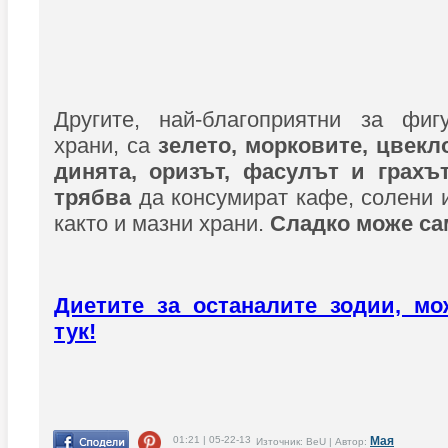
Другите, най-благоприятни за фи
храни, са
зелето, морковите, цвекл
динята, оризът, фасулът и грахъ
трябва
да консумират кафе, солени и
както и мазни храни.
Сладко може сам
Диетите за останалите зодии, мо
тук!
01:21 | 05-22-13
Мая
Източник: BeU | Автор: