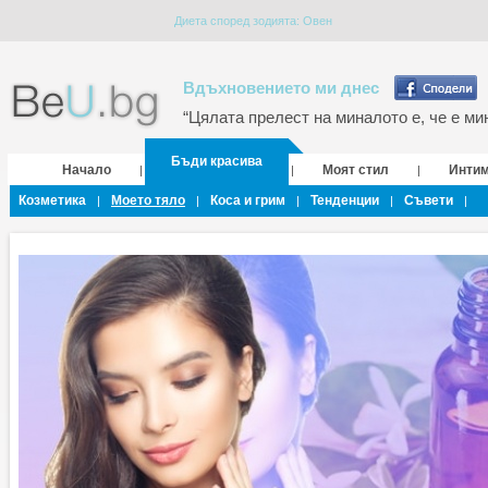
Диета според зодията: Овен
Вдъхновението ми днес
“Цялата прелест на миналото е, че е мин
Бъди красива
Начало
Моят стил
Инти
|
|
|
Козметика
Моето тяло
Коса и грим
Тенденции
Съвети
|
|
|
|
|