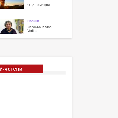
Още 10 мощни...
Новини
Изложба In Vino
Veritas
й-четени