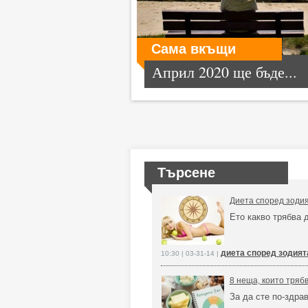
Сама вкъщи
Април 2020 ще бъде...
Търсене
Диета според зоди
Ето какво трябва 
диета според зодият
10:30 | 03-31-14 |
8 неща, които тряб
За да сте по-здрав