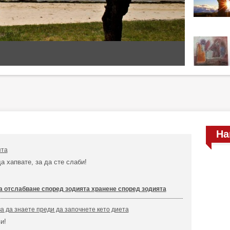
На
ята
да хапвате, за да сте слаби!
а отслабване според зодията хранене според зодията
ва да знаете преди да започнете кето диета
и!