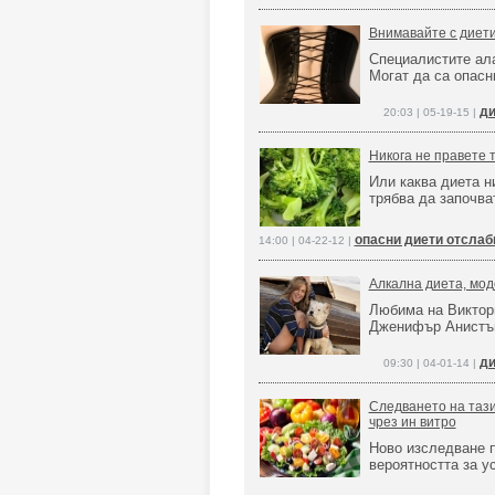
Внимавайте с диет
Специалистите ал
Могат да са опасн
ди
20:03 | 05-19-15 |
Никога не правете 
Или каква диета н
трябва да започва
опасни диети отслаб
14:00 | 04-22-12 |
Алкална диета, мо
Любима на Виктори
Дженифър Анист
ди
09:30 | 04-01-14 |
Следването на тази
чрез ин витро
Ново изследване п
вероятността за у