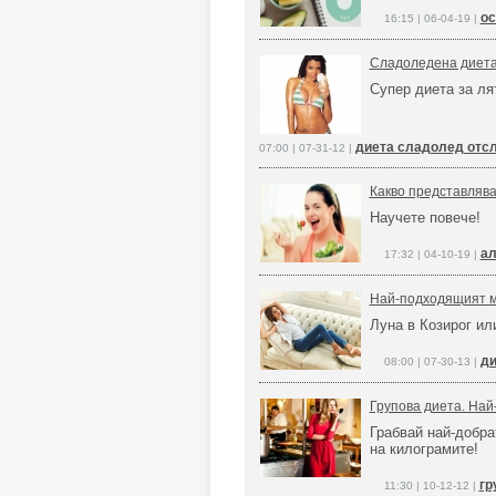
ос
16:15 | 06-04-19 |
Сладоледена диета
Супер диета за ля
диета сладолед отс
07:00 | 07-31-12 |
Какво представлява
Научете повече!
ал
17:32 | 04-10-19 |
Най-подходящият мо
Луна в Козирог ил
ди
08:00 | 07-30-13 |
Групова диета. Най
Грабвай най-добра
на килограмите!
гр
11:30 | 10-12-12 |