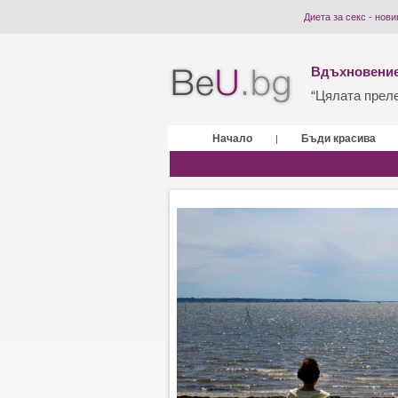
Диета за секс - нови
Вдъхновение
“Цялата прелес
Начало
Бъди красива
|