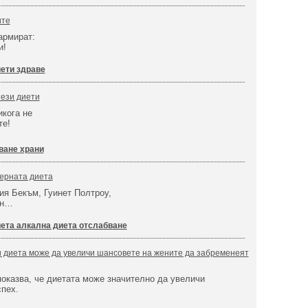
ите
армират:
и!
ети здраве
тези диети
икога не
те!
ване храни
дерната диета
я Бекъм, Гуинет Полтроу,
ън…
ета алкална диета отслабване
 диета може да увеличи шансовете на жените да забременеят
оказва, че диетата може значително да увеличи
спех.