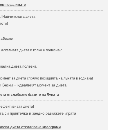
ем неща имате
! Най-вкусната диета
тото!
лабване
 алкалната диета и колко е полезна?
кална диета полезна
мент за диета спрямо позицията на луната в зодиака!
и Везни = идеалният момент за диета
ета отслабване фазите на Луната
-ефективната диета!
та си приятелка и заедно разкажете играта
упова диета отслабване килограми