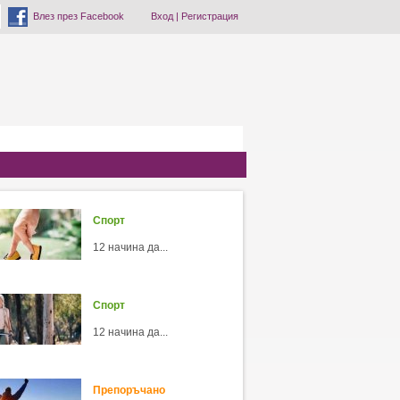
Влез през Facebook
Вход
|
Регистрация
Спорт
12 начина да...
Спорт
12 начина да...
Препоръчано