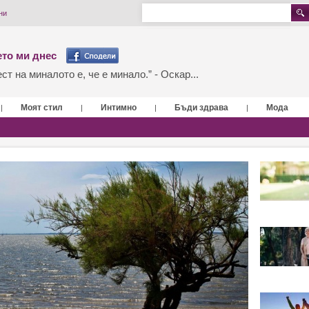
ни
то ми днес
т на миналото е, че е минало.” - Оскар...
Моят стил
Интимно
Бъди здрава
Мода
|
|
|
|