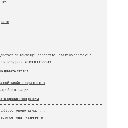
спех.
диета
 диетата ви, които ще направят вашата кожа перфектна
ни за здрава кожа и не само...
ж цялата статия
а най-слабите хора в света
-стройните нации
ета хранителен режим
за бързо топене на мазнини
бързо се топят мазнините