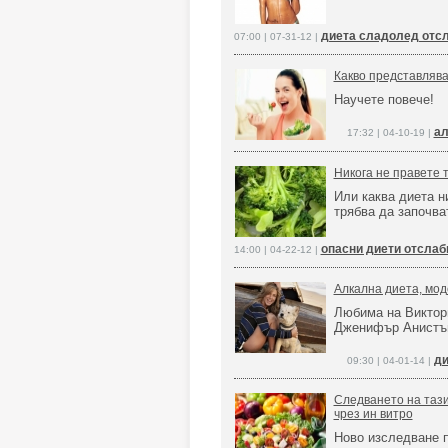
диета сладолед отс
07:00 | 07-31-12 |
Какво представлява
Научете повече!
ал
17:32 | 04-10-19 |
Никога не правете 
Или каква диета н
трябва да започва
опасни диети отслаб
14:00 | 04-22-12 |
Алкална диета, мо
Любима на Виктори
Дженифър Анист
ди
09:30 | 04-01-14 |
Следването на тази
чрез ин витро
Ново изследване п