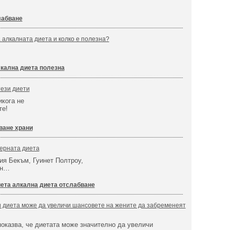
лабване
 алкалната диета и колко е полезна?
кална диета полезна
тези диети
икога не
те!
ване храни
дерната диета
я Бекъм, Гуинет Полтроу,
ън…
ета алкална диета отслабване
 диета може да увеличи шансовете на жените да забременеят
оказва, че диетата може значително да увеличи