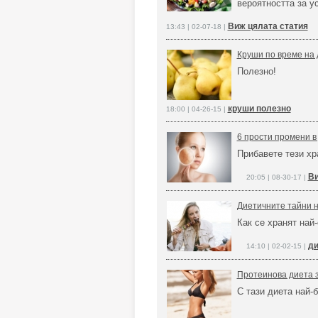
вероятността за у
Виж цялата статия
13:43 | 02-07-18 |
Круши по време на 
Полезно!
круши полезно
18:00 | 04-26-15 |
6 прости промени в
Прибавете тези хра
Ви
20:05 | 08-30-17 |
Диетичните тайни н
Как се хранят най
ди
14:10 | 02-02-15 |
Протеинова диета 
С тази диета най-