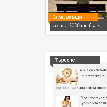
Сама вкъщи
Април 2020 ще бъде...
Търсене
Диета според зоди
Ето какво трябва 
диета според зодият
10:30 | 03-31-14 |
Сладоледена диета
Супер диета за ля