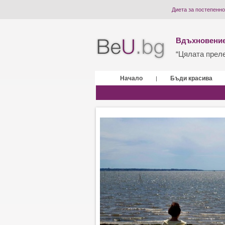
Диета за постепенно
Вдъхновение
“Цялата прелес
Начало
Бъди красива
|