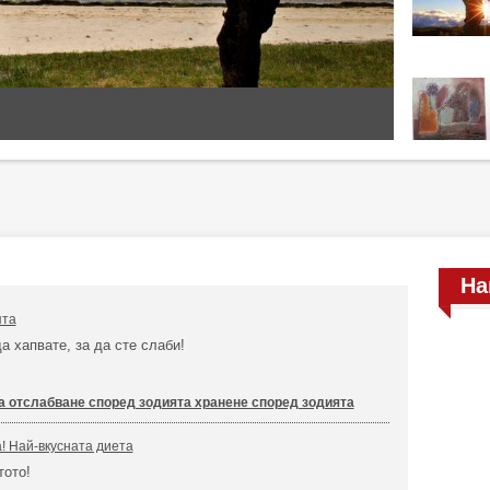
На
ята
да хапвате, за да сте слаби!
а отслабване според зодията хранене според зодията
! Най-вкусната диета
тото!