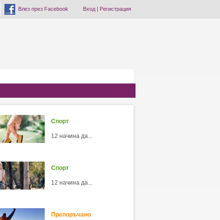
Влез през Facebook
Вход
|
Регистрация
Спорт
12 начина да...
Спорт
12 начина да...
Препоръчано