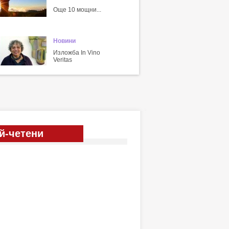
Още 10 мощни...
Новини
Изложба In Vino
Veritas
й-четени