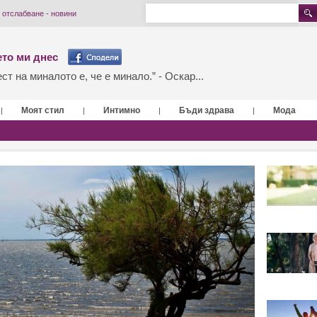
 отслабване - новини
то ми днес
т на миналото е, че е минало.” - Оскар...
Моят стил
Интимно
Бъди здрава
Мода
|
|
|
|