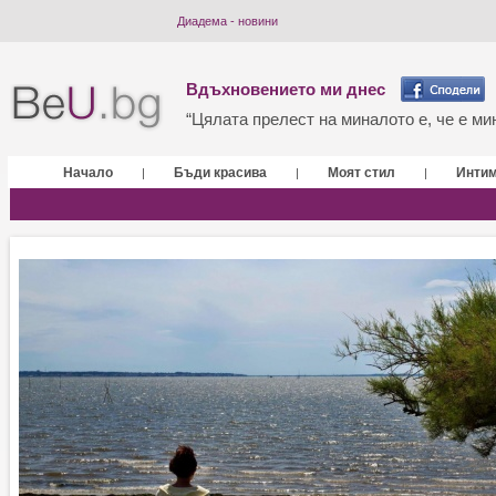
Диадема - новини
Вдъхновението ми днес
“Цялата прелест на миналото е, че е мин
Начало
Бъди красива
Моят стил
Инти
|
|
|