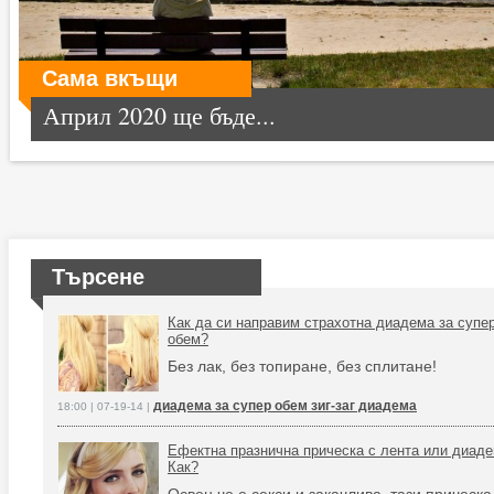
Сама вкъщи
Април 2020 ще бъде...
Търсене
Как да си направим страхотна диадема за супе
обем?
Без лак, без топиране, без сплитане!
диадема за супер обем зиг-заг диадема
18:00 | 07-19-14 |
Ефектна празнична прическа с лента или диаде
Как?