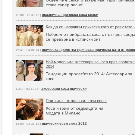
Освен че е секси и закачлива, тази прическа
става супер лесно!
празнична прическа коса секси
10:00 | 12-30-12 |
Как да си направим прическа като от ревютата 
Небрежно прибраната коса с път през сред
се превърна в истински хит!
прическа пролетна прическа прическа като от рев
16:41 | 04-04-14 |
Най-модерните аксесоари за коса през пролет/л
2014
Тенденции пролет/лято 2014: Аксесоари за
коса
аксесоари коса прически
11:00 | 03-11-14 |
Плитките: тотален хит тази есен!
Коса и грим от седмицата на
модата в Милано.
прически есен зима 2012
16:59 | 08-31-12 |