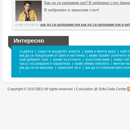
Как да си направим кок? В небрежен стил (виде
В небрежен и закачлив стил!
как да си направим кок как да си направим кок в н
13:00 | 05-19-14 |
Интересно
съдбата
|
защо се разделят хората
|
каква е моята аура
|
най-п
как да се предпазим от грип и настинка
|
какво правят успелите х
най-добрият секс
|
грижи за устните
|
неустоим грим
|
какво той
часът на раждане и характера
|
какво убива любовта
|
женски пр
как да си по-красива
|
сериозен ли е
|
как да отслабнем през есе
|
Copyright © 2010 BEU All rights reserved. |
Colocation @ Sofia Data Center