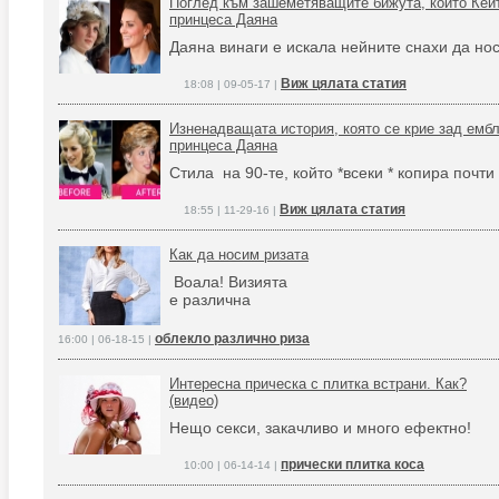
Поглед към зашеметяващите бижута, които Кей
принцеса Даяна
Даяна винаги е искала нейните снахи да нос
Виж цялата статия
18:08 | 09-05-17 |
Изненадващата история, която се крие зад емб
принцеса Даяна
Стила на 90-те, който *всеки * копира почти
Виж цялата статия
18:55 | 11-29-16 |
Как да носим ризата
Воала! Визията
е различна
облекло различно риза
16:00 | 06-18-15 |
Интересна прическа с плитка встрани. Как?
(видео)
Нещо секси, закачливо и много ефектно!
прически плитка коса
10:00 | 06-14-14 |