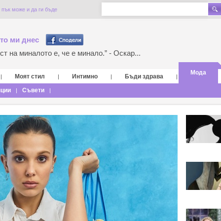
 пък може и да ги бъде
то ми днес
т на миналото е, че е минало.” - Оскар...
Мода
Моят стил
Интимно
Бъди здрава
|
|
|
|
нции
Съвети
|
|