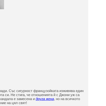
ради. Със сигурност французойката изживява един
та си. Не стига, че отношенията й с Джони уж са
 скандала е замесена и
друга жена
, но на всичкото
ние на цял свят!