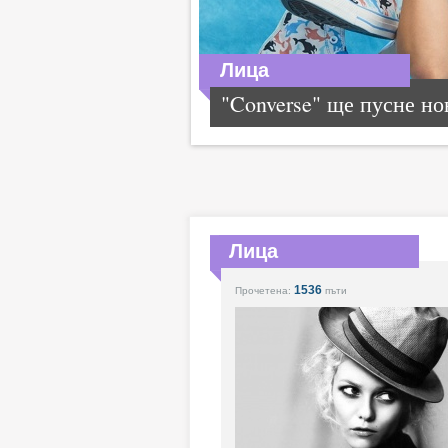
Лица
"Converse" ще пусне нов
Лица
1536
Прочетена:
пъти