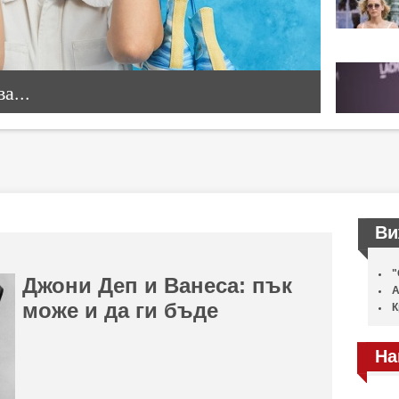
а...
Ви
"
Джони Деп и Ванеса: пък
А
може и да ги бъде
К
На