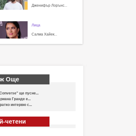
Дженифър Лорънс...
Лица
Салма Хайек...
ж Още
Converse" ще пусне...
риана Гранде е...
ратко интервю с...
й-четени