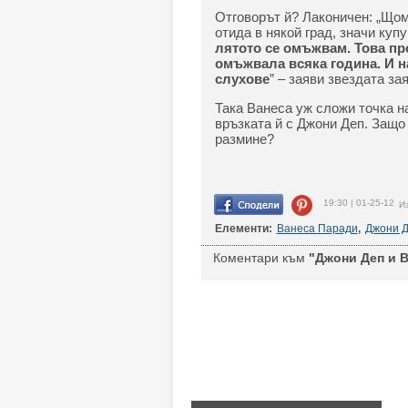
Отговорът й? Лаконичен: „Щом
отида в някой град, значи куп
лятото се омъжвам. Това пр
омъжвала всяка година. И н
слухове
” – заяви звездата за
Така Ванеса уж сложи точка н
връзката й с Джони Деп. Защо 
размине?
19:30 | 01-25-12
Из
Елементи:
Ванеса Паради
,
Джони 
Коментари към
"Джони Деп и В