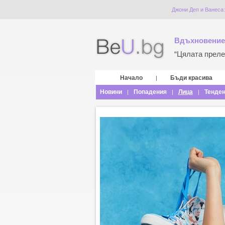
Джони Деп и Ванеса:
Вдъхновение
“Цялата прелес
Начало
Бъди красива
|
Новини
Попадения
Лица
Тенде
|
|
|