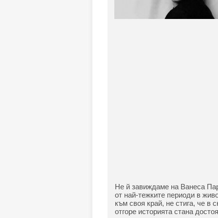
Не й завиждаме на Ванеса Па
от най-тежките периоди в живо
към своя край, не стига, че в
отгоре историята стана достоя