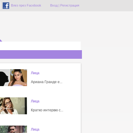
Влез през Facebook
Вход
|
Регистрация
Лица
Ариана Гранде е...
Лица
Кратко интервю с...
Лица