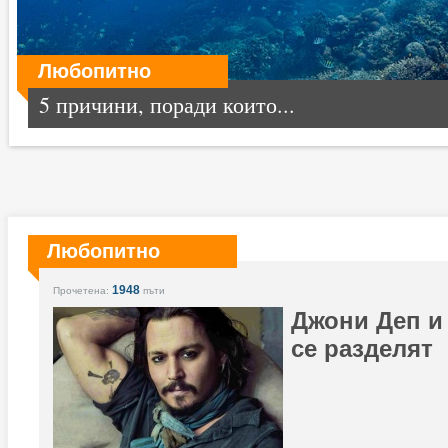
Любопитно
5 причини, поради които...
Любопитно
1948
Прочетена:
пъти
Джони Деп и
се разделят