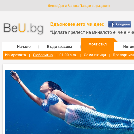
Джони Деп и Ванеса Паради се разделят
Вдъхновението ми днес
“Цялата прелест на миналото е, че е мин
Моят стил
Начало
Бъди красива
Инти
|
|
|
Из мрежата
Любопитно
01.00 a.m.
Сама вкъщи
Препоръча
|
|
|
|