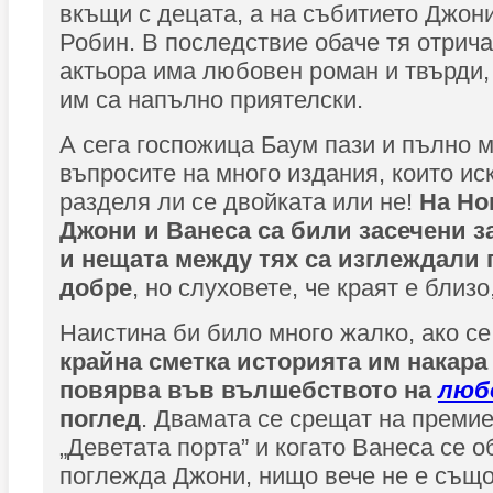
вкъщи с децата, а на събитието Джон
Робин. В последствие обаче тя отрича
актьора има любовен роман и твърди,
им са напълно приятелски.
А сега госпожица Баум пази и пълно 
въпросите на много издания, които ис
разделя ли се двойката или не!
На Но
Джони и Ванеса са били засечени з
и нещата между тях са изглеждали
добре
, но слуховете, че краят е близо
Наистина би било много жалко, ако се
крайна сметка историята им накара
повярва във вълшебството на
люб
поглед
. Двамата се срещат на премие
„Деветата порта” и когато Ванеса се 
поглежда Джони, нищо вече не е също