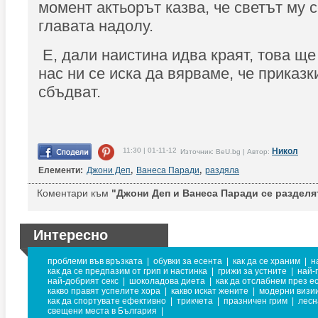
момент актьорът казва, че светът му 
главата надолу.
Е, дали наистина идва краят, това ще
нас ни се иска да вярваме, че приказк
сбъдват.
11:30 | 01-11-12
Никол
Източник: BeU.bg | Автор:
Елементи:
Джони Деп
,
Ванеса Паради
,
раздяла
Коментари към
"Джони Деп и Ванеса Паради се разделя
Интересно
проблеми във връзката
|
обувки за есента
|
как да се храним
|
н
как да се предпазим от грип и настинка
|
грижи за устните
|
най-
най-добрият секс
|
шоколадова диета
|
как да отслабнем през е
какво правят успелите хора
|
какво искат жените
|
модерни визии
как да спортувате ефективно
|
трикчета
|
празничен грим
|
лесн
свещени места в България
|