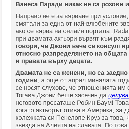
Ванеса Паради никак не са розови
Направо не е за вярване при условие, 
смятали за една от най-влюбените зв
ако се вярва на онлайн портала „Rada
при двамата актьори вървят към разд
говори, че Джони вече се консултир
относно разпределянето на общата
и правата върху децата.
Двамата не са женени, но са заедно
години
, а още от април миналата год
се носят слухове, че отношенията им 
Тогава Джони беше засечен да
целув
неговото пресаташе Робин Баум! Това
когато актьорът отива в Америка, за 
колежката си Пенелопе Круз за това, 
звезда на Алеята на славата. По това