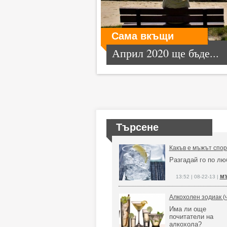
Сама вкъщи
Април 2020 ще бъде...
Търсене
Какъв е мъжът спор
Разгадай го по лю
мъ
13:52 | 08-22-13 |
Алкохолен зодиак (ч
Има ли още
почитатели на
алкохола?