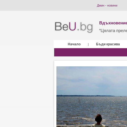
Джин - новини
Вдъхновение
“Цялата прелес
Начало
Бъди красива
|