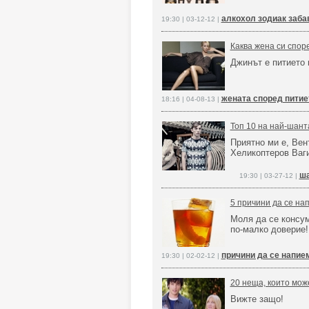
алкохол зодиак заба
19:30 | 03-12-12 |
Каква жена си спор
Джинът е питието 
жената според питие
18:16 | 04-08-13 |
Топ 10 на най-шант
Приятно ми е, Вен
Хеликоптеров Ваг
ша
19:30 | 03-27-12 |
5 причини да се на
Моля да се консум
по-малко доверие!
причини да се напие
19:30 | 02-02-12 |
20 неща, които мож
Вижте защо!