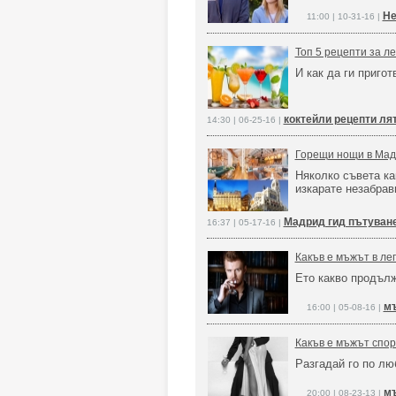
Не
11:00 | 10-31-16 |
Топ 5 рецепти за л
И как да ги пригот
коктейли рецепти ля
14:30 | 06-25-16 |
Горещи нощи в Ма
Няколко съвета ка
изкарате незабра
Мадрид гид пътуван
16:37 | 05-17-16 |
Какъв е мъжът в ле
Ето какво продълж
мъ
16:00 | 05-08-16 |
Какъв е мъжът спор
Разгадай го по л
мъ
20:00 | 08-23-13 |