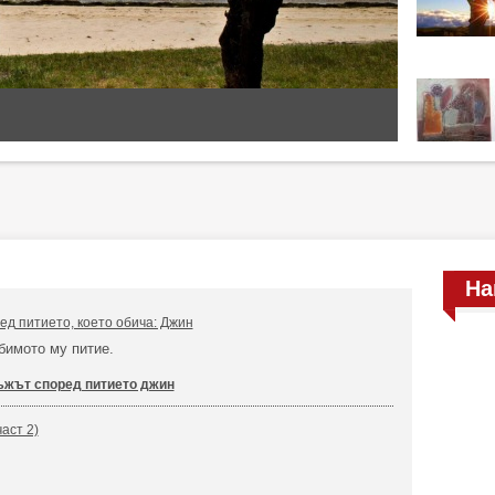
На
ед питието, което обича: Джин
бимото му питие.
жът според питието джин
аст 2)