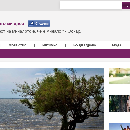
то ми днес
т на миналото е, че е минало.” - Оскар...
Моят стил
Интимно
Бъди здрава
Мода
|
|
|
|