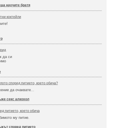
ща научите братя
етни коктейли
вите!
то
дрид
к да си
вимо
е
глото според питието, което обича?
ение да очаквате...
же секс алкохол
ед питието, което обича
юбимото му питие.
жът според питието