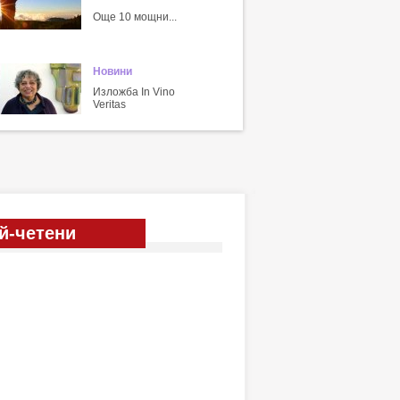
Още 10 мощни...
Новини
Изложба In Vino
Veritas
й-четени