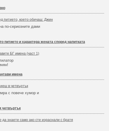
вно
ед питието, което обичаш: Джин
на по-сериозните дами
то питието и характера жената според напитката
авите БГ имена (част 1)
тилатор
инян!
нтави имена
пиеш в четвъртък
ира с повече хумор и
м четвъртък
е да знаете само ако сте израснали с братя