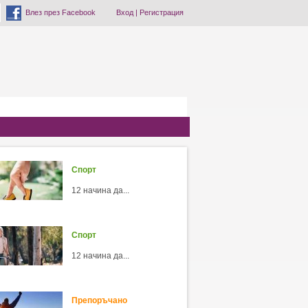
Влез през Facebook
Вход
|
Регистрация
Спорт
12 начина да...
Спорт
12 начина да...
Препоръчано