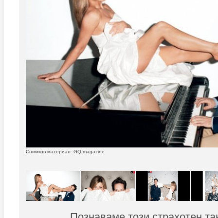
Снимков материал: GQ magazine
Познаваме този страхотен та