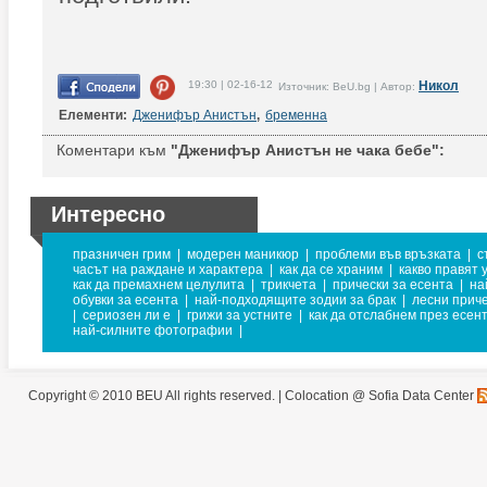
19:30 | 02-16-12
Никол
Източник: BeU.bg | Автор:
Елементи:
Дженифър Анистън
,
бременна
Коментари към
"Дженифър Анистън не чака бебе":
Интересно
празничен грим
|
модерен маникюр
|
проблеми във връзката
|
с
часът на раждане и характера
|
как да се храним
|
какво правят 
как да премахнем целулита
|
трикчета
|
прически за есента
|
на
обувки за есента
|
най-подходящите зодии за брак
|
лесни прич
|
сериозен ли е
|
грижи за устните
|
как да отслабнем през есен
най-силните фотографии
|
Copyright © 2010 BEU All rights reserved. |
Colocation @ Sofia Data Center