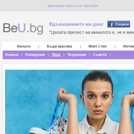
Дженифър Анистън не чака бебе
Вдъхновението ми днес
“Цялата прелест на миналото е, че е мина
Начало
Бъди красива
Моят стил
Инти
|
|
|
Новини
Попадения
Лица
Тенденции
Съвети
|
|
|
|
|