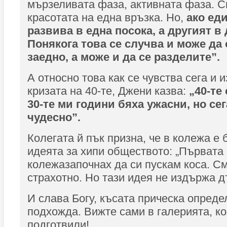
мързеливата фаза, активната фаза. С
красотата на една връзка. Но,
ако ед
развива в една посока, а другият в д
Понякога това се случва и може да 
заедно, а може и да се разделите”.
А относно това как се чувства сега и 
кризата на 40-те, Джени казва:
„40-те
30-те ми години бяха ужасни, но се
чудесно”.
Колегата й пък призна, че в колежа е 
идеята за хипи обществото: „Първата 
колежазапочнах да си пускам коса. С
страхотно. Но тази идея не издържа д
И слава Богу, късата прическа опреде
подхожда. Вижте сами в галерията, ко
подготвили!