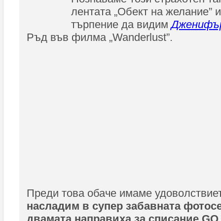
лентата „Обект на желание” 
търпение да видим
Дженифъ
Ръд във филма „Wanderlust”.
Преди това обаче имаме удоволствие
насладим в супер забавната фотосе
двамата направиха за списание GQ