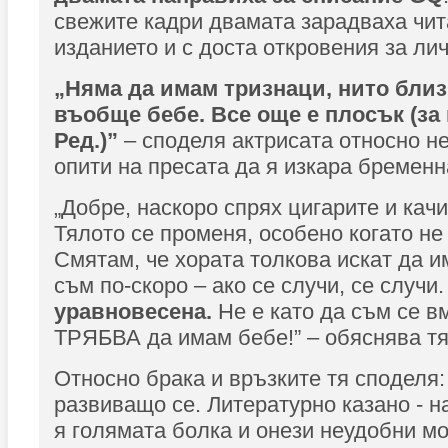
свежите кадри двамата зарадваха чит
изданието и с доста откровения за лич
„Няма да имам тризнаци, нито бли
въобще бебе. Все още е плосък (за 
Ред.)”
– споделя актрисата относно н
опити на пресата да я изкара бременн
„Добре, наскоро спрях цигарите и качи
Тялото се променя, особено когато не 
Смятам, че хората толкова искат да и
съм по-скоро – ако се случи, се случи
уравновесена.
Не е като да съм се в
ТРЯБВА да имам бебе!” – обяснява тя
Относно брака и връзките тя споделя:
развиващо се. Литературно казано - 
я голямата болка и онези неудобни м