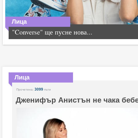
Лица
"Converse" ще пусне нова...
Лица
3099
Прочетена:
пъти
Дженифър Анистън не чака беб