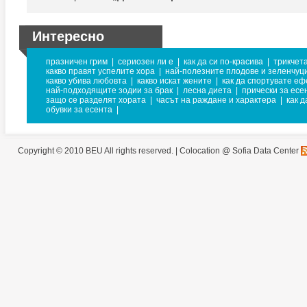
Интересно
празничен грим
|
сериозен ли е
|
как да си по-красива
|
трикчет
какво правят успелите хора
|
най-полезните плодове и зеленчуц
какво убива любовта
|
какво искат жените
|
как да спортувате еф
най-подходящите зодии за брак
|
лесна диета
|
прически за есе
защо се разделят хората
|
часът на раждане и характера
|
как д
обувки за есента
|
Copyright © 2010 BEU All rights reserved. |
Colocation @ Sofia Data Center