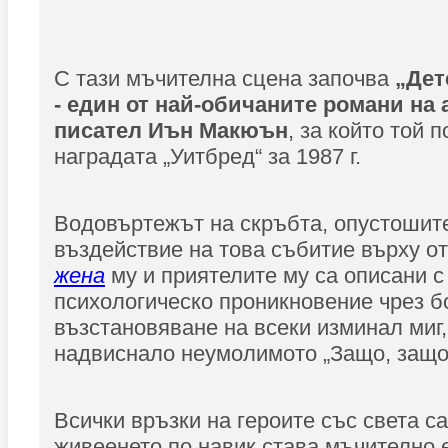
С тази мъчителна сцена започва
„Дет
- един от най-обичаните романи на
писател Иън Макюън
, за който той 
наградата „Уитбред“ за 1987 г.
Водовъртежът на скръбта, опустошит
въздействие на това събитие върху о
жена
му и приятелите му са описани 
психологическо проникновение чрез б
възстановяване на всеки изминал миг,
надвиснало неумолимото „Защо, защо
Всички връзки на героите със света са
живеенето по навик става мъчително 