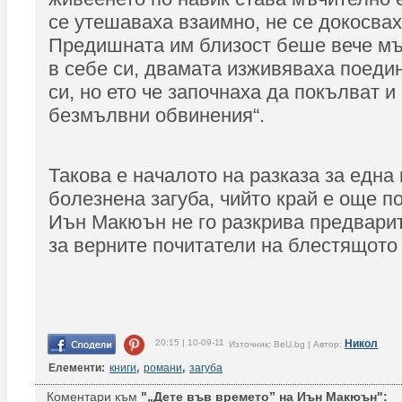
се утешаваха взаимно, не се докосвах
Предишната им близост беше вече мъ
в себе си, двамата изживяваха поеди
си, но ето че започнаха да покълват и
безмълвни обвинения“.
Такова е началото на разказа за една
болезнена загуба, чийто край е още п
Иън Макюън не го разкрива предварит
за верните почитатели на блестящото 
20:15 | 10-09-11
Никол
Източник: BeU.bg | Автор:
Елементи:
книги
,
романи
,
загуба
Коментари към
"„Дете във времето” на Иън Макюън":