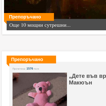
Препоръчано
Още 10 мощни сутрешни...
Препоръчано
1576
Прочетена:
пъти
„Дете във в
Макюън