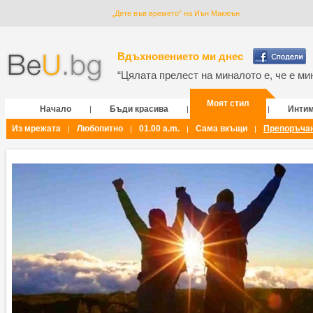
„Дете във времето” на Иън Макюън
Вдъхновението ми днес
“Цялата прелест на миналото е, че е мин
Моят стил
Начало
Бъди красива
Инти
|
|
|
Из мрежата
Любопитно
01.00 a.m.
Сама вкъщи
Препоръча
|
|
|
|