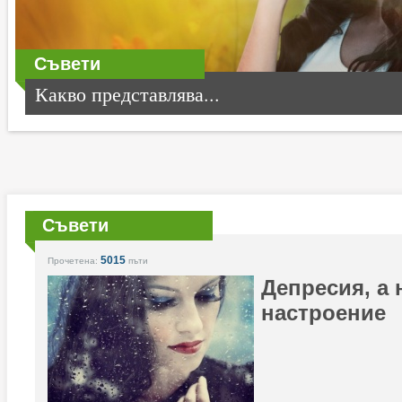
Съвети
Какво представлява...
Съвети
5015
Прочетена:
пъти
Депресия, а
настроение