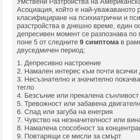
Умствени Разтройства на Американск
Асоциация, който е най-уважаваното 
класифициране на психиатрични и пс
разстройства в днешно време, един о
депресивен момент се разпознава по 
поне 5 от следните
9 симптома
в рам
двуседмичен период:
1. Депресивно настроение
2. Намален интерес към почти всички
3. Несъзнателно и значително покачва
тегло
4. Безсъние или прекалена сънливост
5. Тревожност или забавена двигател
6. Спад или загуба на енегрия
7. Чувство на незначителност или вин
8. Намалена способност за концентра
9. Повтарящи се мисли за смърт