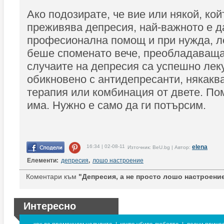
Ако подозирате, че вие или някой, ко
преживява депресия, най-важното е д
професионална помощ и при нужда, л
беше споменато вече, преобладаваща
случаите на депресия са успешно лек
обикновено с антидепресанти, някакв
терапия или комбинация от двете. По
има. Нужно е само да ги потърсим.
16:34 | 02-08-11
elena
Източник: BeU.bg | Автор:
Елементи:
депресия
,
лошо настроение
Коментари към
"Депресия, а не просто лошо настроение
Интересно