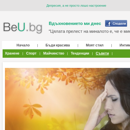
Депресия, а не просто лошо настроение
Вдъхновението ми днес
“Цялата прелест на миналото е, че е мин
Начало
Бъди красива
Моят стил
Инти
|
|
|
Хранене
Спорт
Майчинство
Тенденции
Съвети
|
|
|
|
|