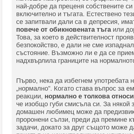
най-добре да преценя собствените си
включително и тъгата. Естествено тези
се запитвали дали са в депресия, им
повече от обикновената тъга
или до
Това, за което в действителност проя
безпокойство, е дали не сме изпаднал
състояние. Възможно ли е да се прием
надхвърлила границите на нормалнот
Първо, нека да избегнем употребата 
„нормално”. Когато става въпрос за е
реакции,
нормално е толкова относ
че изобщо губи смисъла си. За някой 
домашен любимец може да предизвик
проронени сълзи, преди да премине к
задачи, докато за друг същото може д