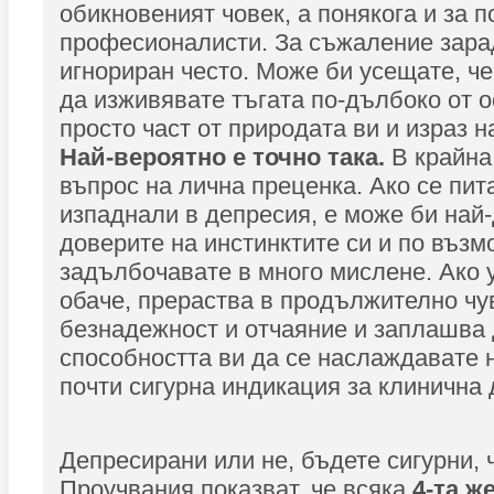
обикновеният човек, а понякога и за 
професионалисти. За съжаление зара
игнориран често. Може би усещате, че
да изживявате тъгата по-дълбоко от о
просто част от природата ви и израз на
Най-вероятно е точно така.
В крайна 
въпрос на лична преценка. Ако се пит
изпаднали в депресия, е може би най-
доверите на инстинктите си и по възм
задълбочавате в много мислене. Ако 
обаче, прераства в продължително чу
безнадежност и отчаяние и заплашва 
способността ви да се наслаждавате н
почти сигурна индикация за клинична 
Депресирани или не, бъдете сигурни, 
Проучвания показват, че всяка
4-та же