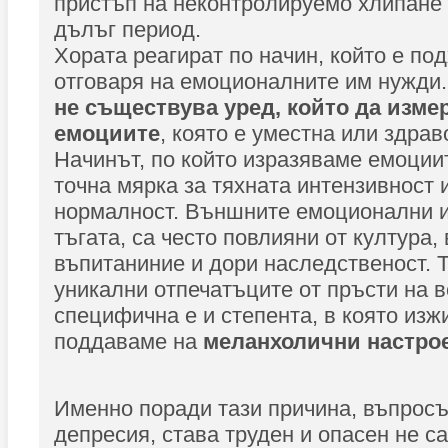
пристъп на неконтролируемо хлипане 
дълъг период.
Хората реагират по начин, който е по
отговаря на емоционалните им нужди
не съществува уред, който да изме
емоциите
, която е уместна или здрав
Начинът, по който изразяваме емоциит
точна мярка за тяхната интензивност и
нормалност. Външните емоционални и
тъгата, са често повлияни от култура, 
въпитаниние и дори наследственост. Т
уникални отпечатъците от пръсти на в
специфична е и степента, в която изж
поддаваме на
меланхолични настро
Именно поради тази причина, въпросъ
депресия, става труден и опасен не с