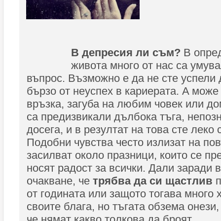
В депресия ли съм?
В опред
живота много от нас са умува
въпрос. Възможно е да не сте успели 
бързо от неуспех в кариерата. A може
връзка, загуба на любим човек или 
са предизвикали дълбока тъга, непозн
досега, и в резултат на това сте леко 
Подобни чувства често излизат на пов
засилват около празници, които се пр
носят радост за всички. Дали заради
очакване, че
трябва да си щастлив
п
от годината или защото тогава много 
своите блага, но тъгата обзема онези,
че нямат какво толкова да броят.