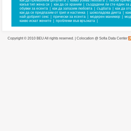
как да премахнем целулита
|
какво убива любовта
|
лесни приче
какъв тип жена си
|
как да се храним
|
създадени ли сте един за 
обувки за есента
|
как да запазим любовта
|
съдбата
|
как да о
как да се предпазим от грип и настинка
|
шоколадова диета
|
как
най-добрият секс
|
прически за есента
|
модерен маникюр
|
мод
какво искат жените
|
проблеми във връзката
|
Copyright © 2010 BEU All rights reserved. |
Colocation @ Sofia Data Center