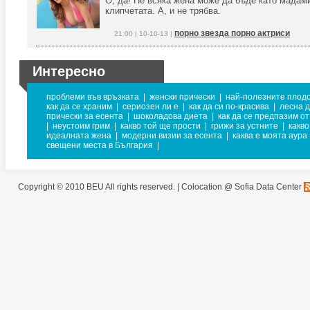
О, да! Не всяка жена може да бъде като мадам
клипчетата. А, и не трябва.
порно звезда порно актриси
21:00 | 10-10-13 |
Интересно
проблеми във връзката
|
женски прически
|
най-полезните плодо
как да се храним
|
сериозен ли е
|
как да си по-красива
|
лесна 
прически за есента
|
шоколадова диета
|
как да се предпазим от
|
неустоим грим
|
какво той ще прости
|
грижи за устните
|
какво
идеалната жена
|
модерни визии за есента
|
каква е моята аура
свещени места в България
|
Copyright © 2010 BEU All rights reserved. |
Colocation @ Sofia Data Center