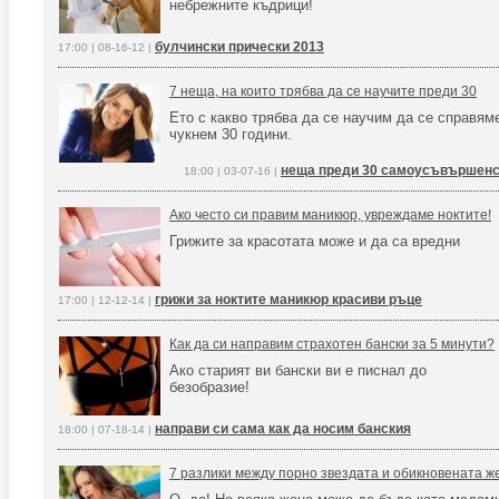
небрежните къдрици!
булчински прически 2013
17:00 | 08-16-12 |
7 неща, на които трябва да се научите преди 30
Ето с какво трябва да се научим да се справям
чукнем 30 години.
неща преди 30 самоусъвършенс
18:00 | 03-07-16 |
Ако често си правим маникюр, увреждаме ноктите!
Грижите за красотата може и да са вредни
грижи за ноктите маникюр красиви ръце
17:00 | 12-12-14 |
Как да си направим страхотен бански за 5 минути?
Ако старият ви бански ви е писнал до
безобразие!
направи си сама как да носим банския
18:00 | 07-18-14 |
7 разлики между порно звездата и обикновената ж