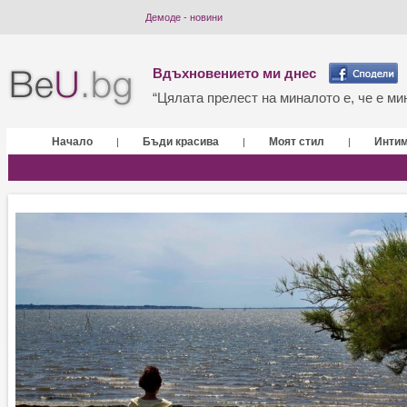
Демоде - новини
Вдъхновението ми днес
“Цялата прелест на миналото е, че е мин
Начало
Бъди красива
Моят стил
Инти
|
|
|