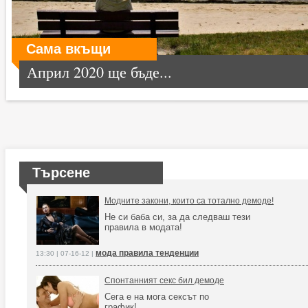
Сама вкъщи
Април 2020 ще бъде...
Търсене
Модните закони, които са тотално демоде!
Не си баба си, за да следваш тези
правила в модата!
мода правила тенденции
13:30 | 07-16-12 |
Спонтанният секс бил демоде
Сега е на мога сексът по
график!