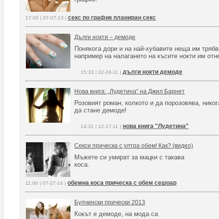
секс по график планиран секс
17:00 | 07-07-13 |
Дълги нокти – демоде
Понякога дори и на най-хубавите неща им трябв
например на налагането на късите нокти им отн
дълги нокти демоде
15:33 | 02-24-11 |
Нова книга: „Лудетина“ на Джил Барнет
Розовият роман, колкото и да порозовява, нико
да стане демоде!
нова книга "Лудетина"
14:31 | 12-17-11 |
Секси прическа с ултра обем! Как? (видео)
Мъжете си умират за мацки с такава
коса.
обемна коса прическа с обем сешоар
11:00 | 07-27-14 |
Булчински прически 2013
Кокът е демоде, на мода са