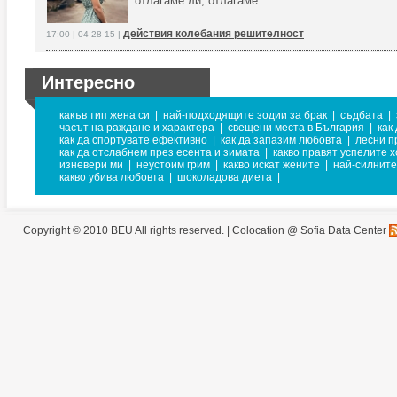
отлагаме ли, отлагаме
действия колебания решителност
17:00 | 04-28-15 |
Интересно
какъв тип жена си
|
най-подходящите зодии за брак
|
съдбата
|
часът на раждане и характера
|
свещени места в България
|
как
как да спортувате ефективно
|
как да запазим любовта
|
лесни п
как да отслабнем през есента и зимата
|
какво правят успелите 
изневери ми
|
неустоим грим
|
какво искат жените
|
най-силнит
какво убива любовта
|
шоколадова диета
|
Copyright © 2010 BEU All rights reserved. |
Colocation @ Sofia Data Center