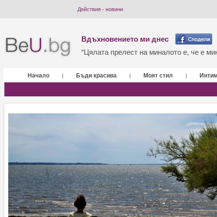
Действия - новини
Вдъхновението ми днес
“Цялата прелест на миналото е, че е мин
Начало
Бъди красива
Моят стил
Инти
|
|
|