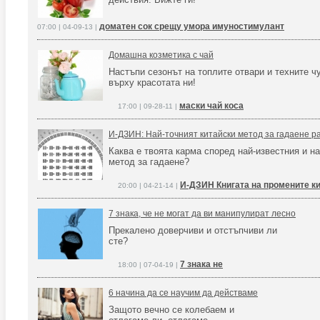
доматен сок срещу умора имуностимулант
07:00 | 04-09-13 |
Домашна козметика с чай
Настъпи сезонът на топлите отвари и техните 
върху красотата ни!
маски чай коса
17:00 | 09-28-11 |
И-ДЗИН: Най-точният китайски метод за гадаене ра
Каква е твоята карма според най-известния и на
метод за гадаене?
И-ДЗИН Книгата на промените к
20:00 | 04-21-14 |
7 знака, че не могат да ви манипулират лесно
Прекалено доверчиви и отстъпчиви ли
сте?
7 знака не
18:00 | 07-04-19 |
6 начина да се научим да действаме
Защото вечно се колебаем и