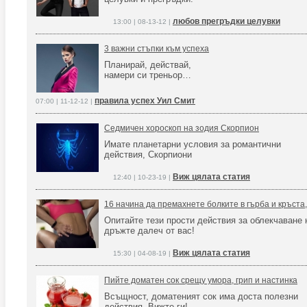
любов прегръдки целувки
13:00 | 08-13-12 |
3 важни стъпки към успеха
Планирай, действай,
намери си треньор…
правила успех Уил Смит
07:00 | 11-12-12 |
Седмичен хороскоп на зодия Скорпион
Имате планетарни условия за романтични
действия, Скорпиони
Виж цялата статия
12:40 | 10-23-19 |
16 начина да премахнете болките в гърба и кръста,
Опитайте тези прости действия за облекчаване н
дръжте далеч от вас!
Виж цялата статия
15:30 | 04-08-19 |
Пийте доматен сок срещу умора, грип и настинка
Всъщност, доматеният сок има доста полезни
действия. Вижте ги!