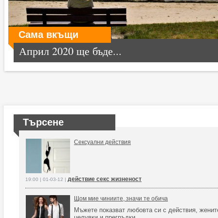
Сама вкъщи
Април 2020 ще бъде...
Търсене
Сексуални действия
действие секс жизненост
19:00 | 01-03-12 |
Щом мие чиниите, значи те обича
Мъжете показват любовта си с действия, женит
целувки и прегръдки.