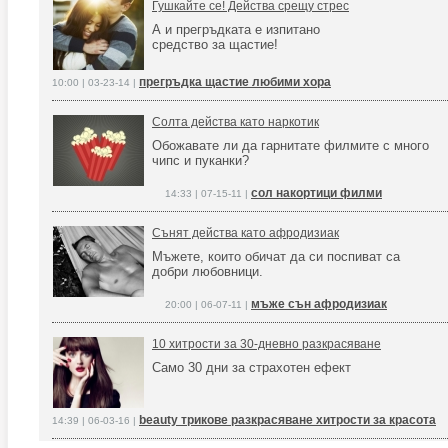
Гушкайте се! Действа срещу стрес
А и прегръдката е изпитано
средство за щастие!
прегръдка щастие любими хора
10:00 | 03-23-14 |
Солта действа като наркотик
Обожавате ли да гарнитате филмите с много
чипс и пуканки?
сол накортици филми
14:33 | 07-15-11 |
Сънят действа като афродизиак
Мъжете, които обичат да си поспиват са
добри любовници.
мъже сън афродизиак
20:00 | 06-07-11 |
10 хитрости за 30-дневно разкрасяване
Само 30 дни за страхотен ефект
beauty трикове разкрасяване хитрости за красота
14:39 | 06-03-16 |