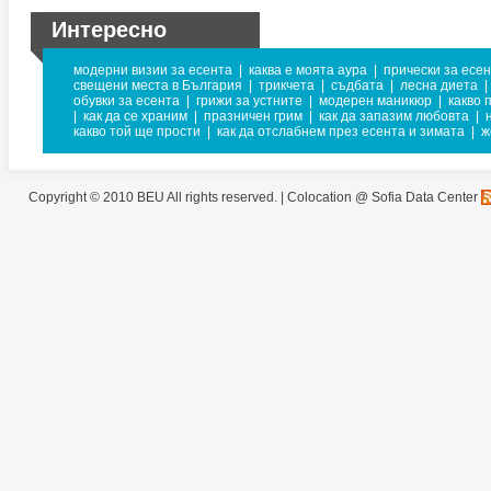
Интересно
модерни визии за есента
|
каква е моята аура
|
прически за есе
свещени места в България
|
трикчета
|
съдбата
|
лесна диета
|
обувки за есента
|
грижи за устните
|
модерен маникюр
|
какво 
|
как да се храним
|
празничен грим
|
как да запазим любовта
|
какво той ще прости
|
как да отслабнем през есента и зимата
|
ж
Copyright © 2010 BEU All rights reserved. |
Colocation @ Sofia Data Center