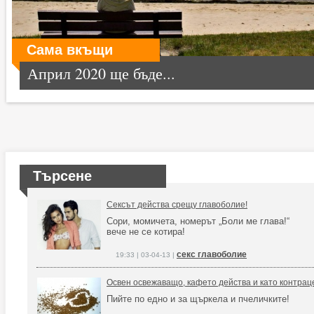
Сама вкъщи
Април 2020 ще бъде...
Търсене
Сексът действа срещу главоболие!
Сори, момичета, номерът „Боли ме глава!“
вече не се котира!
секс главоболие
19:33 | 03-04-13 |
Освен освежаващо, кафето действа и като контрац
Пийте по едно и за щъркела и пчеличките!