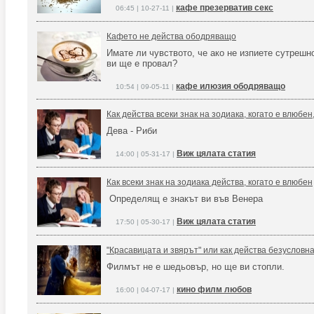
кафе презерватив секс
06:45 | 10-27-11 |
Кафето не действа ободряващо
Имате ли чувството, че ако не изпиете сутрешн
ви ще е провал?
кафе илюзия ободряващо
10:54 | 09-05-11 |
Как действа всеки знак на зодиака, когато е влюбен, 
Дева - Риби
Виж цялата статия
14:00 | 05-31-17 |
Как всеки знак на зодиака действа, когато е влюбен
Определящ е знакът ви във Венера
Виж цялата статия
17:50 | 05-30-17 |
"Красавицата и звярът" или как действа безусловн
Филмът не е шедьовър, но ще ви стопли.
кино филм любов
16:00 | 04-07-17 |