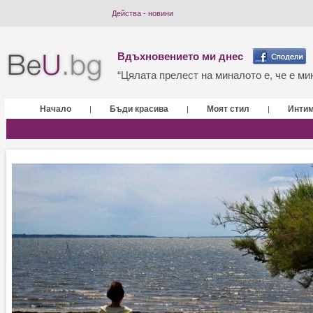
Действа - новини
Вдъхновението ми днес
“Цялата прелест на миналото е, че е мин
Начало
Бъди красива
Моят стил
Инти
|
|
|