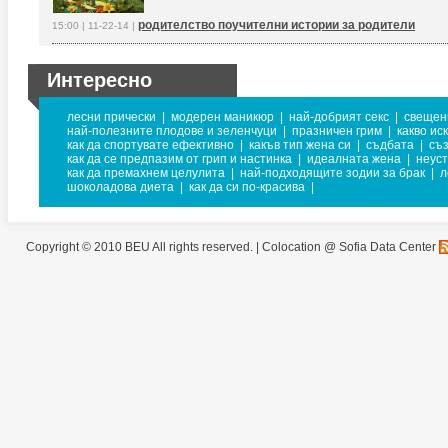
родителство поучителни истории за родители
15:00 | 11-22-14 |
Интересно
лесни прически
|
модерен маникюр
|
най-добрият секс
|
свещен
най-полезните плодове и зеленчуци
|
празничен грим
|
какво ис
как да спортувате ефективно
|
какъв тип жена си
|
съдбата
|
съз
как да се предпазим от грип и настинка
|
идеалната жена
|
неуст
как да премахнем целулита
|
най-подходящите зодии за брак
|
л
шоколадова диета
|
как да си по-красива
|
Copyright © 2010 BEU All rights reserved. |
Colocation @ Sofia Data Center