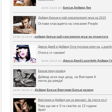
Бекъм Дейвид Лек
13:23 | 12-21-16 |
Дейвид Бекъм е най-сексапилният мъж за 2015
Оглави класацията на списание People
дейвид бекъм най-сексапилен мъж на планетата
12:58 | 11-18-15 |
Джеси Джей и Дейвид Гета пуснаха клип на „Laserlig
Откога го чакаме!
Джеси Джей Laserlight Дейвид Г
19:30 | 04-12-12 |
Бекъм пред развод
Дейвид иска още деца, на Виктория й
писна да ражда!
Дейвид Бекъм Виктория Бекъм развод
10:20 | 06-22-12 |
Виктория и Дейвид ще се венчаят. За трети път!
Това ще им е 3-та сватба за 13 години
брак!