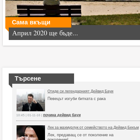
Сама вкъщи
Април 2020 ще бъде...
Търсене
Отиде си легендарният Дейвид Бауи
Певецът изгуби битката с рака
почина дейвид бауи
10:45 | 01-11-16 |
Лек за махмурлук от семейството на Дейвид Бекъм
Лек, предаващ се от поколение на
поколение!