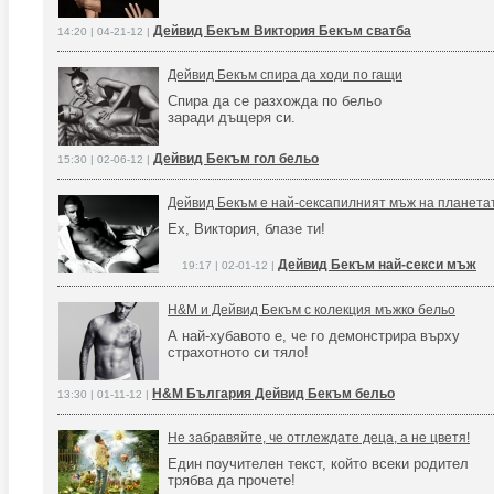
Дейвид Бекъм Виктория Бекъм сватба
14:20 | 04-21-12 |
Дейвид Бекъм спира да ходи по гащи
Спира да се разхожда по бельо
заради дъщеря си.
Дейвид Бекъм гол бельо
15:30 | 02-06-12 |
Дейвид Бекъм е най-сексапилният мъж на планета
Ех, Виктория, блазе ти!
Дейвид Бекъм най-секси мъж
19:17 | 02-01-12 |
H&M и Дейвид Бекъм с колекция мъжко бельо
А най-хубавото е, че го демонстрира върху
страхотното си тяло!
H&M България Дейвид Бекъм бельо
13:30 | 01-11-12 |
Не забравяйте, че отглеждате деца, а не цветя!
Един поучителен текст, който всеки родител
трябва да прочете!