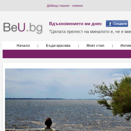
Дейвид глашин - новини
Вдъхновението ми днес
“Цялата прелест на миналото е, че е мин
Начало
Бъди красива
Моят стил
Инти
|
|
|