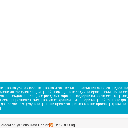
ци
|
какво убива любовта
|
какво искат жените
|
какъв тип жена си
|
идеална
дени ли сте един за друг
|
най-подходящите зодии за брак
|
прически за ес
имата
|
съдбата
|
защо се разделят хората
|
модерни визии за есента
|
как
т секс
|
празничен грим
|
как да се храним
|
изневери ми
|
най-силните фо
к да премахнем целулита
|
лесни прически
|
какво той ще прости
|
трикчета
|
Colocation @ Sofia Data Center
RSS BEU.bg