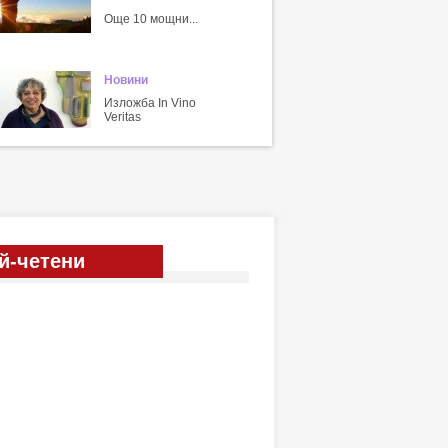
Още 10 мощни...
Новини
Изложба In Vino
Veritas
й-четени