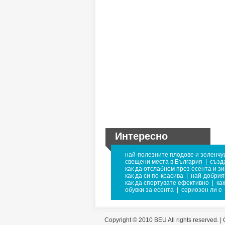
Интересно
най-полезните плодове и зеленчу
свещени места в България
|
създа
как да отслабнем през есента и з
как да си по-красива
|
най-добрия
как да спортувате ефективно
|
ка
обувки за есента
|
сериозен ли е
Copyright © 2010 BEU All rights reserved. |