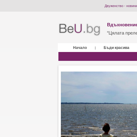
Двуженство - новин
Вдъхновение
“Цялата прелес
Начало
Бъди красива
|