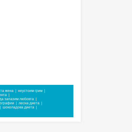
та жена
|
неустоим грим
|
ента
|
 да запазим любовта
|
тографии
|
лесна диета
|
|
шоколадова диета
|