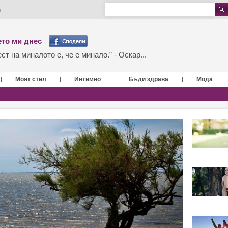
и
то ми днес
т на миналото е, че е минало.” - Оскар...
Моят стил
Интимно
Бъди здрава
Мода
|
|
|
|