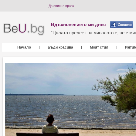
Да спиш с врага
Вдъхновението ми днес
“Цялата прелест на миналото е, че е мин
Начало
Бъди красива
Моят стил
Инти
|
|
|