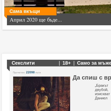
Сама вкъщи
Април 2020 ще бъде...
Секслити
|
18+
|
Само за мъж
22098
Прочетен:
пъти
Да спиш с вр
„Бракът
двубой
изискв
Даниел