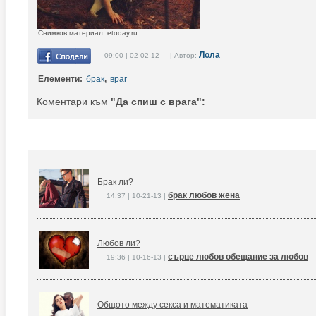
Снимков материал: etoday.ru
Лола
09:00 | 02-02-12 | Автор:
Елементи:
брак
,
враг
Коментари към
"Да спиш с врага":
Брак ли?
брак любов жена
14:37 | 10-21-13 |
Любов ли?
сърце любов обещание за любов
19:36 | 10-16-13 |
Общото между секса и математиката