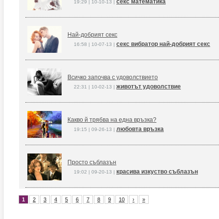
секс математика
19:29 | 10-10-13 |
Най-добрият секс
секс вибратор най-добрият секс
16:58 | 10-07-13 |
Всичко започва с удоволствието
животът удоволствие
22:31 | 10-02-13 |
Какво й трябва на една връзка?
любовта връзка
19:15 | 09-26-13 |
Просто съблазън
красива изкуство съблазън
19:02 | 09-20-13 |
1
2
3
4
5
6
7
8
9
10
›
»