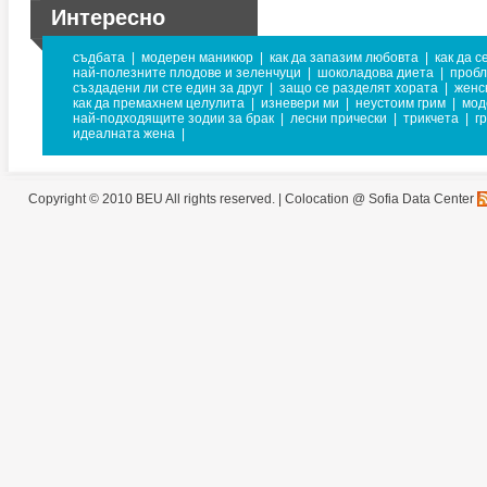
Интересно
съдбата
|
модерен маникюр
|
как да запазим любовта
|
как да с
най-полезните плодове и зеленчуци
|
шоколадова диета
|
пробл
създадени ли сте един за друг
|
защо се разделят хората
|
женс
как да премахнем целулита
|
изневери ми
|
неустоим грим
|
мод
най-подходящите зодии за брак
|
лесни прически
|
трикчета
|
г
идеалната жена
|
Copyright © 2010 BEU All rights reserved. |
Colocation @ Sofia Data Center