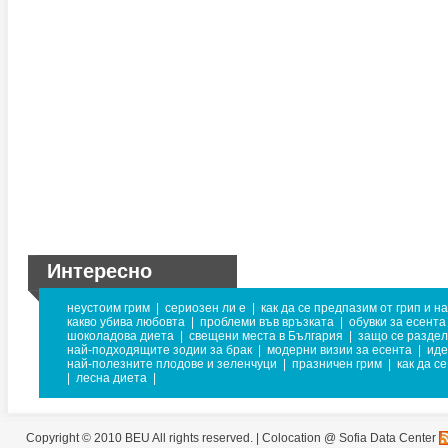
Интересно
неустоим грим
|
сериозен ли е
|
как да се предпазим от грип и н
какво убива любовта
|
проблеми във връзката
|
обувки за есента
шоколадова диета
|
свещени места в България
|
защо се раздел
най-подходящите зодии за брак
|
модерни визии за есента
|
иде
най-полезните плодове и зеленчуци
|
празничен грим
|
как да с
|
лесна диета
|
Copyright © 2010 BEU All rights reserved. |
Colocation @ Sofia Data Center