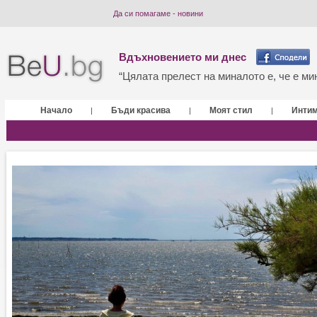
Да си помагаме - новини
Вдъхновението ми днес
“Цялата прелест на миналото е, че е мин
Начало
Бъди красива
Моят стил
Инти
|
|
|