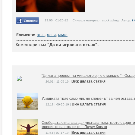
Л
13:00 | 01-25-12 Снимков материал: stock.xchng | Автор:
Елементи:
огън
,
жени
,
мъже
Коментари към
"Да си играеш с огъня":
“Цялата прелест на миналото е, че е минало.” - Оска
Виж цялата статия
20:01 | 11-05-19 |
Усмивката трае само миг, но споменът за нея остава 
Виж цялата статия
12:18 | 09-26-19 |
Свободата означава да чувстваш това, което сърцето
мнението на околните. - Паулу Коелю
Виж цялата статия
11:44 | 07-17-19 |