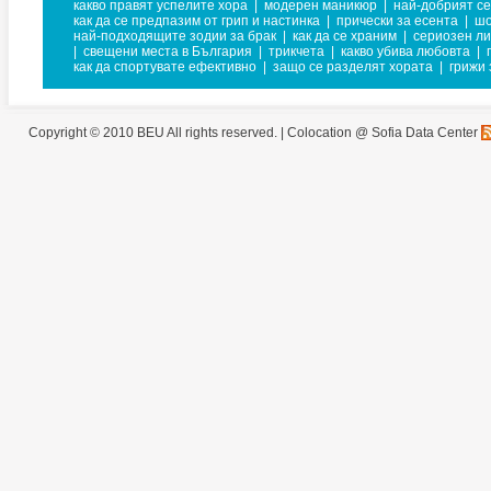
какво правят успелите хора
|
модерен маникюр
|
най-добрият се
как да се предпазим от грип и настинка
|
прически за есента
|
шо
най-подходящите зодии за брак
|
как да се храним
|
сериозен ли
|
свещени места в България
|
трикчета
|
какво убива любовта
|
как да спортувате ефективно
|
защо се разделят хората
|
грижи 
Copyright © 2010 BEU All rights reserved. |
Colocation @ Sofia Data Center