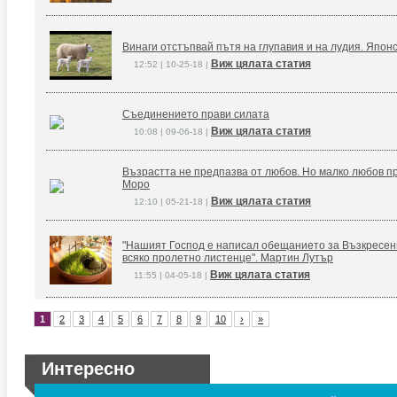
Винаги отстъпвай пътя на глупавия и на лудия. Япон
Виж цялата статия
12:52 | 10-25-18 |
Съединението прави силата
Виж цялата статия
10:08 | 09-06-18 |
Възрастта не предпазва от любов. Но малко любов п
Моро
Виж цялата статия
12:10 | 05-21-18 |
"Нашият Господ е написал обещанието за Възкресение
всяко пролетно листенце". Мартин Лутър
Виж цялата статия
11:55 | 04-05-18 |
1
2
3
4
5
6
7
8
9
10
›
»
Интересно