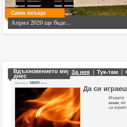
Сама вкъщи
Април 2020 ще бъде...
Вдъхновението ми
|
За нея
|
Тук-там
|
днес
58005
Прочетен:
пъти
Да си играеш
Мъжете 
, но
огъня
си играят