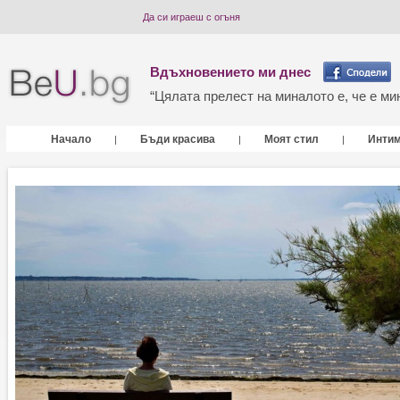
Да си играеш с огъня
Вдъхновението ми днес
“Цялата прелест на миналото е, че е мин
Начало
Бъди красива
Моят стил
Инти
|
|
|