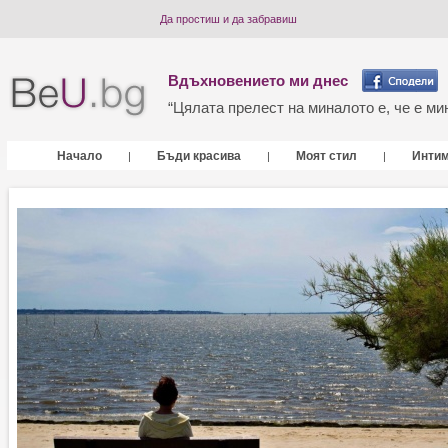
Да простиш и да забравиш
Вдъхновението ми днес
“Цялата прелест на миналото е, че е мин
Начало
Бъди красива
Моят стил
Инти
|
|
|