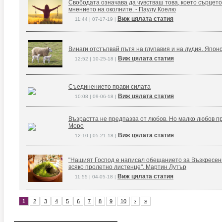
Свободата означава да чувстваш това, което сърцето
мнението на околните. - Паулу Коелю
Виж цялата статия
11:44 | 07-17-19 |
Винаги отстъпвай пътя на глупавия и на лудия. Япон
Виж цялата статия
12:52 | 10-25-18 |
Съединението прави силата
Виж цялата статия
10:08 | 09-06-18 |
Възрастта не предпазва от любов. Но малко любов п
Моро
Виж цялата статия
12:10 | 05-21-18 |
"Нашият Господ е написал обещанието за Възкресение
всяко пролетно листенце". Мартин Лутър
Виж цялата статия
11:55 | 04-05-18 |
1
2
3
4
5
6
7
8
9
10
›
»