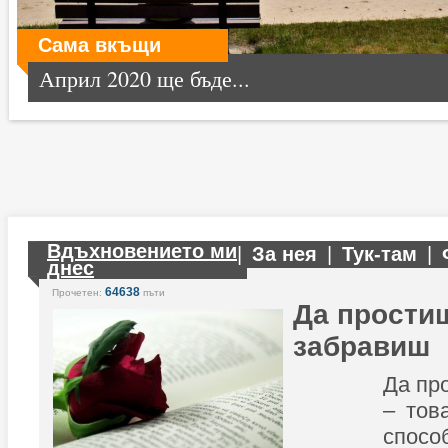
Сама вкъщи
Април 2020 ще бъде...
Вдъхновението ми
|
За нея
|
Тук-там
|
днес
64638
Прочетен:
пъти
Да простиш
забравиш
Да пр
– тов
спосо