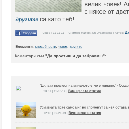
велик човек! А
с някое от двет
са като теб!
другите
Д
08:58 | 11-11-11 Снимков материал: Dreamstime | Автор:
Елементи:
способности
,
човек
,
другите
Коментари към
"Да простиш и да забравиш":
“Цялата прелест на миналото е, че е минало.” - Оска
Виж цялата статия
20:01 | 11-05-19 |
Усмивката трае само миг, но споменът за нея остава 
Виж цялата статия
12:18 | 09-26-19 |