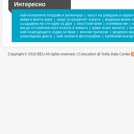
Интересно
най-полезните плодове и зеленчуци
|
часът на раждане и харак
каква е моята аура
|
защо се разделят хората
|
модерни визии з
създадени ли сте един за друг
|
неустоим грим
|
изневери ми
|
как да отслабнем през есента и зимата
|
какво искат жените
|
гр
най-подходящите зодии за брак
|
женски прически
|
модерен ма
шоколадова диета
|
най-силните фотографии
|
проблеми във вр
Copyright © 2010 BEU All rights reserved. |
Colocation @ Sofia Data Center