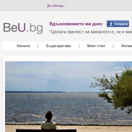
Да обичаш...
Вдъхновението ми днес
“Цялата прелест на миналото е, че е мин
Начало
Бъди красива
Моят стил
Инти
|
|
|