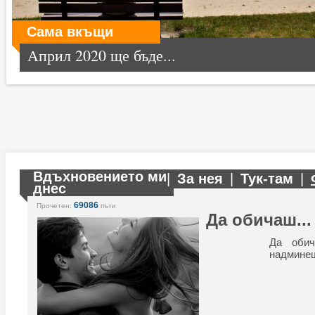
Сама вкъщи
Април 2020 ще бъде...
Вдъхновението ми
|
За нея
|
Тук-там
|
днес
69086
Прочетен:
пъти
Да обичаш...
Да обич
надминеш