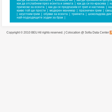
как да запазим любовта
|
изневери ми
|
как да премахнем целул
как да отслабнем през есента и зимата
|
как да си по-красива
|
н
прически за есента
|
как да се предпазим от грип и настинка
|
на
какво той ще прости
|
модерен маникюр
|
празничен грим
|
свещ
|
неустоим грим
|
обувки за есента
|
трикчета
|
шоколадова дие
най-подходящите зодии за брак
|
Copyright © 2010 BEU All rights reserved. |
Colocation @ Sofia Data Center