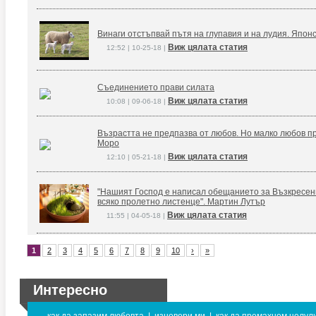
Винаги отстъпвай пътя на глупавия и на лудия. Япон
Виж цялата статия
12:52 | 10-25-18 |
Съединението прави силата
Виж цялата статия
10:08 | 09-06-18 |
Възрастта не предпазва от любов. Но малко любов п
Моро
Виж цялата статия
12:10 | 05-21-18 |
"Нашият Господ е написал обещанието за Възкресение
всяко пролетно листенце". Мартин Лутър
Виж цялата статия
11:55 | 04-05-18 |
1
2
3
4
5
6
7
8
9
10
›
»
Интересно