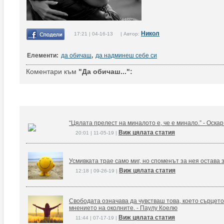
Никол
17:21 | 04-16-13 | Автор:
Елементи:
да обичаш
,
да надминеш себе си
Коментари към
"Да обичаш...":
“Цялата прелест на миналото е, че е минало.” - Оска
Виж цялата статия
20:01 | 11-05-19 |
Усмивката трае само миг, но споменът за нея остава 
Виж цялата статия
12:18 | 09-26-19 |
Свободата означава да чувстваш това, което сърцето
мнението на околните. - Паулу Коелю
Виж цялата статия
11:44 | 07-17-19 |