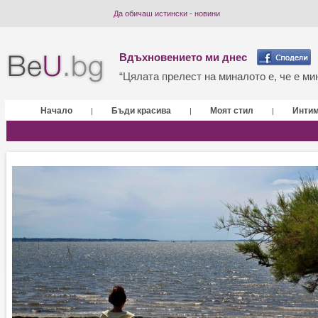
Да обичаш истински - новини
Вдъхновението ми днес
“Цялата прелест на миналото е, че е мин
Начало
Бъди красива
Моят стил
Инти
|
|
|