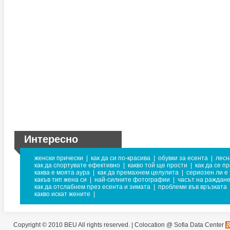
Интересно
женски прически
|
как да си по-красива
|
обувки за есента
|
лесн
как да спортувате ефективно
|
какво той ще прости
|
как да се п
каква е моята аура
|
как да премахнем целулита
|
сериозен ли е
какъв тип жена си
|
най-силните фотографии
|
часът на раждане
как да отслабнем през есента и зимата
|
проблеми във връзката
какво искат жените
|
Copyright © 2010 BEU All rights reserved. |
Colocation @ Sofia Data Center