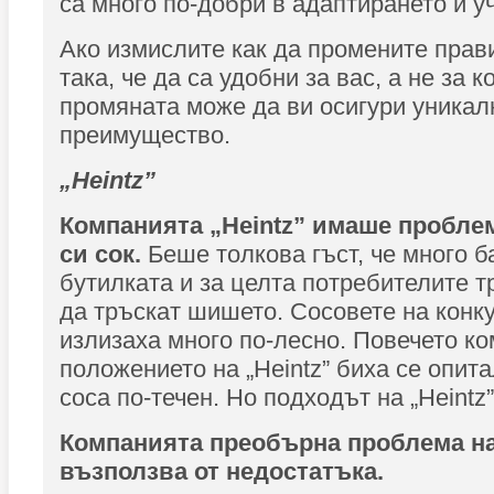
са много по-добри в адаптирането и у
Ако измислите как да промените прав
така, че да са удобни за вас, а не за к
промяната може да ви осигури уникал
преимущество.
„Heintz”
Компанията „Heintz” имаше пробле
си сок.
Беше толкова гъст, че много б
бутилката и за целта потребителите 
да тръскат шишето. Сосовете на конк
излизаха много по-лесно. Повечето к
положението на „Heintz” биха се опит
соса по-течен. Но подходът на „Heintz
Компанията преобърна проблема на
възползва от недостатъка.