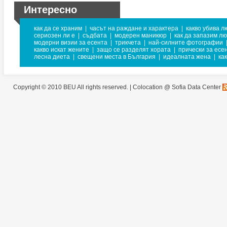
Интересно
как да се храним
|
часът на раждане и характера
|
какво убива л
сериозен ли е
|
съдбата
|
модерен маникюр
|
как да запазим л
модерни визии за есента
|
трикчета
|
най-силните фотографии
какво искат жените
|
защо се разделят хората
|
прически за есе
лесна диета
|
свещени места в България
|
идеалната жена
|
ка
Copyright © 2010 BEU All rights reserved. |
Colocation @ Sofia Data Center