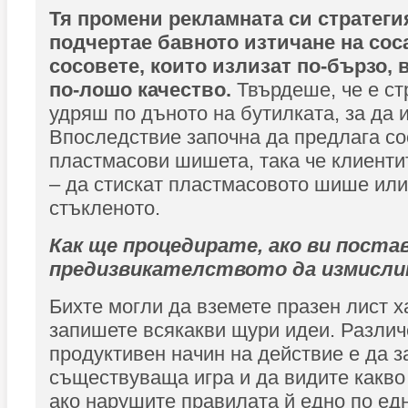
Тя промени рекламната си стратегия
подчертае бавното изтичане на соса
сосовете, които излизат по-бързо, 
по-лошо качество.
Твърдеше, че е ст
удряш по дъното на бутилката, за да 
Впоследствие започна да предлага со
пластмасови шишета, така че клиенти
– да стискат пластмасовото шише или
стъкленото.
Как ще процедирате, ако ви пост
предизвикателството да измисли
Бихте могли да вземете празен лист х
запишете всякакви щури идеи. Различ
продуктивен начин на действие е да з
съществуваща игра и да видите какво
ако нарушите правилата й едно по ед