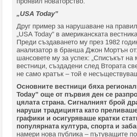
проявил новаторство.
„USA Today”
Друг пример за нарушаване на правил
„USA Today” в американската вестника
Преди създаването му през 1982 год
анализатор в бранша Джон Мортън о
шансовете му за успех: „Списъкът на
вестници, създадени след Втората све
не само кратък – той е несъществуващ
Основните вестници бяха регионал
Today” още от първия ден се разпр
цялата страна. Сигналният брой д
наруши традицията като преливаше
графики и осигуряваше кратки стат
популярната култура, спорта и заб
намери нова публика – пътуващите по