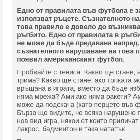
Едно от правилата във футбола е з
използват ръцете. Съзнателното н
това правило е довело до възниква
ръгбито. Едно от правилата в ръгби
не може да бъде предавана напред.
съзнателното нарушаване на това п
появил американският футбол.
Пробвайте с тениса. Какво ще стане, а
трима? Какво ще стане, ако топката 
връщана в играта, вместо да бъде из
няма мрежа? Ами ако няма ракети? Ам
може да подскача (като перцето във 
Бързо ще видите, че всяко нарушено 
нов вид игра, някои от които приличат
лакрос, бадминтон и така нататък.