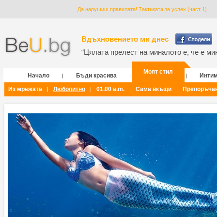
Да нарушиш правилата! Тактиката за успех (част 1)
Вдъхновението ми днес
“Цялата прелест на миналото е, че е мин
Моят стил
Начало
Бъди красива
Инти
|
|
|
Из мрежата
Любопитно
01.00 a.m.
Сама вкъщи
Препоръча
|
|
|
|