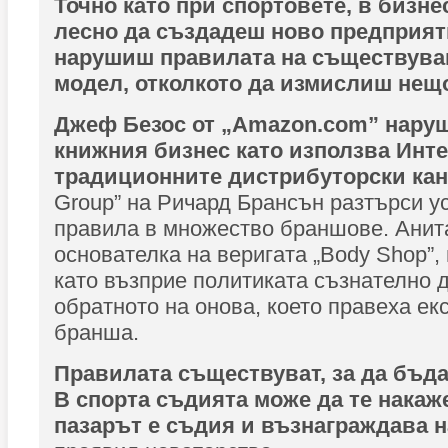
Точно като при спортовете, в бизнес
лесно да създадеш ново предприят
нарушиш правилата на съществува
модел, отколкото да измислиш нещо
Джеф Безос от „Amazon.com” наруш
книжния бизнес като използва Инте
традиционните дистрибуторски ка
Group” на Ричард Брансън разтърси у
правила в множество браншове. Анит
основателка на веригата „Body Shop”,
като възприе политиката съзнателно 
обратното на онова, което правеха ек
бранша.
Правилата съществуват, за да бъд
В спорта съдията може да те накаже
пазарът е съдия и възнаграждава 