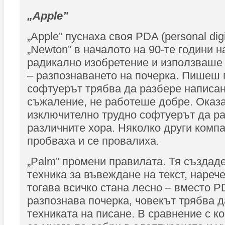
„Apple”
„Apple” пуснаха своя PDA (personal digit
„Newton” в началото на 90-те години н
радикално изобретение и използваше
– разпознаването на почерка. Пишеш 
софтуерът трябва да разбере написан
съжаление, не работеше добре. Оказа 
изключително трудно софтуерът да ра
различните хора. Няколко други комп
пробваха и се провалиха.
„Palm” промени правилата. Тя създад
техника за въвеждане на текст, наречена
тогава всичко стана лесно – вместо P
разпознава почерка, човекът трябва д
техниката на писане. В сравнение с к