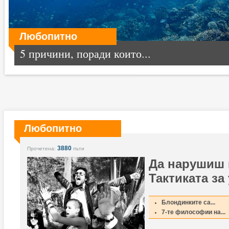
Любопитно
5 причини, поради които...
Любопитно
3880
Прочетена:
пъти
Да нарушиш 
Тактиката за 
Блондинките са...
7-те философии на...