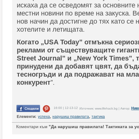
искаха да се осведомят за основните
местни новини по време на закуска. В
нов начин да достигне до тях като се 
хотелите и летищата.
Когато „USA Today” отмъкна сериоз
реклами от съществуващите гиганти
Street Journal” и „New York Times”, 
принудени да добавят цвят, да бъд
тесногръди и да подражават на мл
конкурент
”.
16:00 | 12-13-12
Ник
Източник: www.lifehack.bg | Автор:
Елементи:
успеха
,
нарушиш правилата
,
тактика
Коментари към
"Да нарушиш правилата! Тактиката за усп