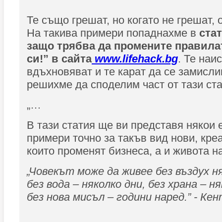
Те също грешат, но когато не грешат,
На такива примери попаднахме в
ста
защо трябва да промените правила
си!” в сайта
www.lifehack.bg
. Те наи
вдъхновяват и те карат да се замисли
решихме да споделим част от тази ст
„…
В тази статия ще ви представя някои
примери точно за такъв вид нови, кре
които променят бизнеса, а и живота на
„Човекът може да живее без въздух н
без вода – няколко дни, без храна – н
без нова мисъл – години наред.” - Ке